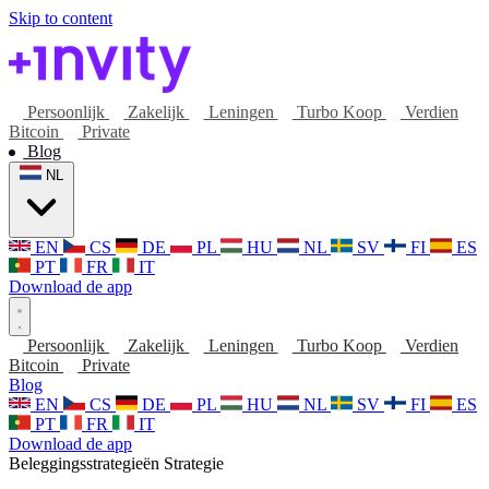
Skip to content
Persoonlijk
Zakelijk
Leningen
Turbo Koop
Verdien
Bitcoin
Private
Blog
NL
EN
CS
DE
PL
HU
NL
SV
FI
ES
PT
FR
IT
Download de app
Persoonlijk
Zakelijk
Leningen
Turbo Koop
Verdien
Bitcoin
Private
Blog
EN
CS
DE
PL
HU
NL
SV
FI
ES
PT
FR
IT
Download de app
Beleggingsstrategieën
Strategie