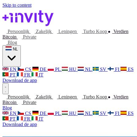
Skip to content
Persoonlijk
Zakelijk
Leningen
Turbo Koop
Verdien
Bitcoin
Private
Blog
NL
EN
CS
DE
PL
HU
NL
SV
FI
ES
PT
FR
IT
Download de app
Persoonlijk
Zakelijk
Leningen
Turbo Koop
Verdien
Bitcoin
Private
Blog
EN
CS
DE
PL
HU
NL
SV
FI
ES
PT
FR
IT
Download de app