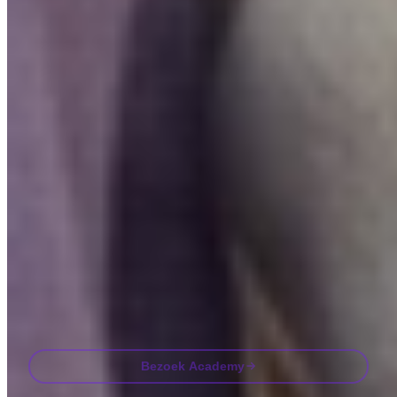
INVITY ACADEMY
Word slimmer over Bitcoin
Korte lessen, quizzen en praktische frameworks direct in de app.
Door Academy te bezoeken ga je akkoord met het ontvangen van
marketing- en product-e-mails van ons. Op elk moment afmelden. Zie
ons
Privacybeleid
.
Email
Bezoek Academy