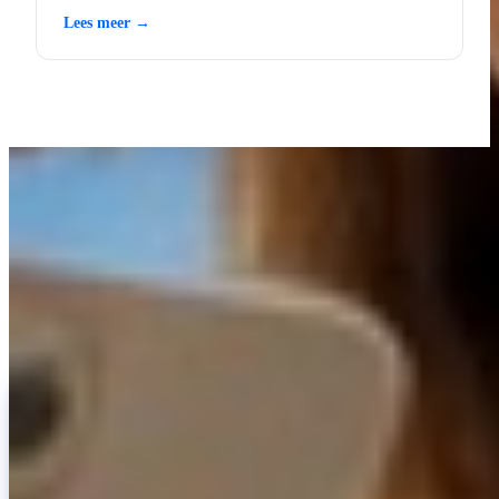
Lees meer →
LEER MET INVITY
Vergroot je Bitcoin-kennis
Materiaal voor zowel eerste kopers als ervaren stackers. Geen hype,
geen koersvoorspellingen — kaders en helder denken.
INVITY NEWSLETTER
Rechtstreeks van Invity
Onze regelmatige update — wat er speelt in Bitcoin, financiën en bij