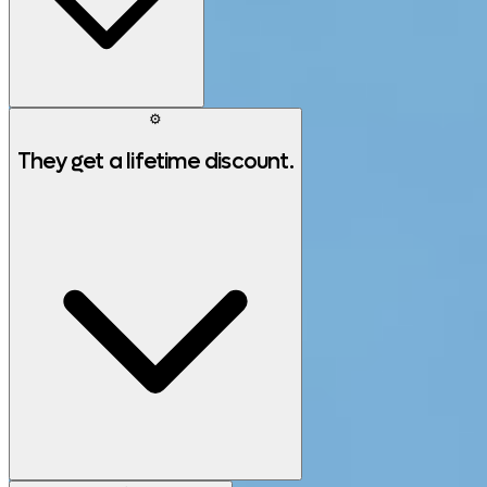
⚙️
They get a lifetime discount.