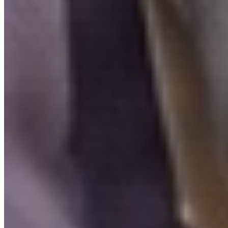
Veelgestelde vragen
FAQ
Is Invity gelicentieerd en gereguleerd?