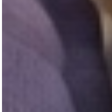
Ja. Invity Finance s.r.o. werkt onder een EU-financiële licentie met
volledige MiCA-naleving. Je activiteit wordt beschermd door
dezelfde regels als elke gereguleerde financiële dienst in de
Europese Unie.
Hoe verschilt Invity van een exchange?