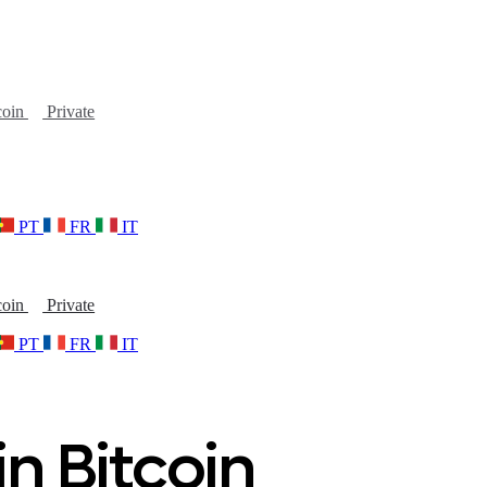
coin
Private
PT
FR
IT
coin
Private
PT
FR
IT
n Bitcoin