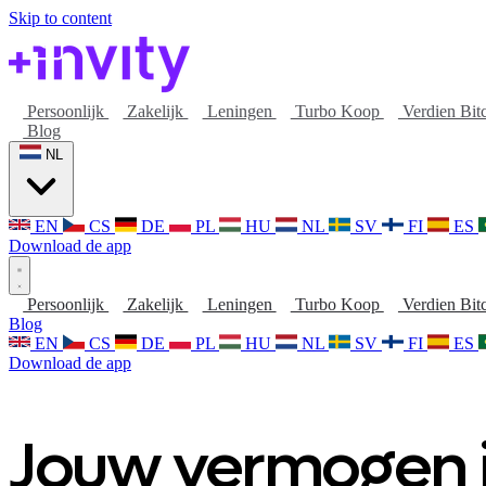
Skip to content
Persoonlijk
Zakelijk
Leningen
Turbo Koop
Verdien Bit
Blog
NL
EN
CS
DE
PL
HU
NL
SV
FI
ES
Download de app
Persoonlijk
Zakelijk
Leningen
Turbo Koop
Verdien Bit
Blog
EN
CS
DE
PL
HU
NL
SV
FI
ES
Download de app
Jouw vermogen i