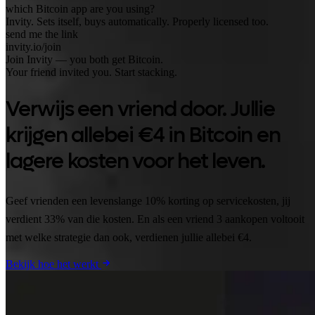
which Bitcoin app are you using?
Invity. Sets itself, buys automatically. Properly licensed too.
send me the link
invity.io/join
Join Invity — you both get Bitcoin.
Your friend invited you. Start stacking.
Verwijs een vriend door. Jullie
krijgen allebei €4 in Bitcoin en
lagere kosten voor het leven.
Geef vrienden een levenslange 10% korting op servicekosten, jij
verdient 33% van die kosten. En als een vriend 3 aankopen voltooit
met welke strategie dan ook, verdienen jullie allebei €4.
Bekijk hoe het werkt