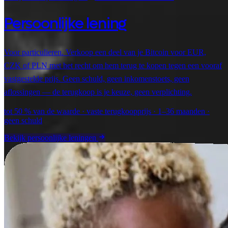
Persoonlijke lening
Voor particulieren. Verkoop een deel van je Bitcoin voor EUR,
CZK of PLN met het recht om hem terug te kopen tegen een vooraf
vastgestelde prijs. Geen schuld, geen inkomenstoets, geen
aflossingen — de terugkoop is je keuze, geen verplichting.
tot 50 % van de waarde · vaste terugkoopprijs · 1–36 maanden ·
geen schuld
Bekijk persoonlijke leningen