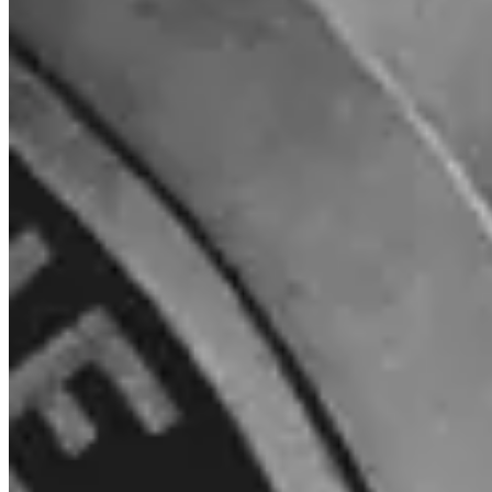
Ja. Invity Finance s.r.o. werkt onder een EU-financiële licentie met
volledige MiCA-naleving. Je activiteit wordt beschermd door
dezelfde regels als elke gereguleerde financiële dienst in de
Europese Unie.
Hoe verschilt Invity van een exchange?