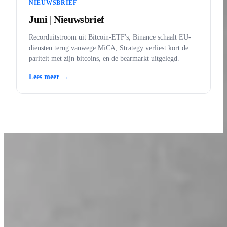
NIEUWSBRIEF
Juni | Nieuwsbrief
Recorduitstroom uit Bitcoin-ETF's, Binance schaalt EU-
diensten terug vanwege MiCA, Strategy verliest kort de
pariteit met zijn bitcoins, en de bearmarkt uitgelegd.
Lees meer →
LEER MET INVITY
Vergroot je Bitcoin-kennis
Materiaal voor zowel eerste kopers als ervaren stackers. Geen hype,
geen koersvoorspellingen — kaders en helder denken.