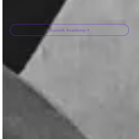
Email
Bezoek Academy
Veelgestelde vragen
FAQ
Is Invity gelicentieerd en gereguleerd?