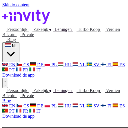
Skip to content
Persoonlijk
Zakelijk
Leningen
Turbo Koop
Verdien
Bitcoin
Private
Blog
NL
EN
CS
DE
PL
HU
NL
SV
FI
ES
PT
FR
IT
Download de app
Persoonlijk
Zakelijk
Leningen
Turbo Koop
Verdien
Bitcoin
Private
Blog
EN
CS
DE
PL
HU
NL
SV
FI
ES
PT
FR
IT
Download de app