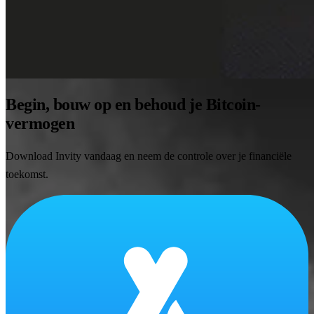
Begin, bouw op en behoud je Bitcoin-
vermogen
Download Invity vandaag en neem de controle over je financiële
toekomst.