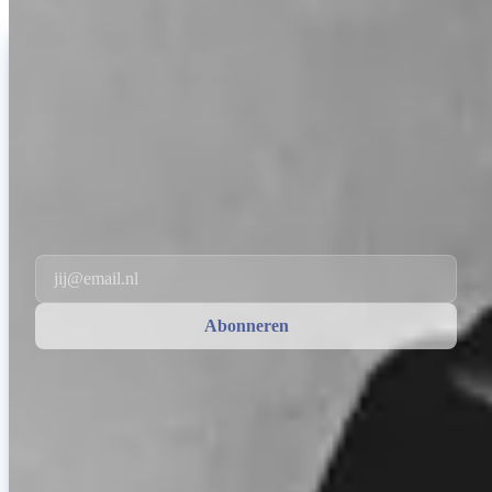
INVITY NEWSLETTER
Rechtstreeks van Invity
Onze regelmatige update — wat er speelt in Bitcoin, financiën en bij
Invity.
Door je te abonneren ga je akkoord met het ontvangen van marketing-
en product-e-mails van ons. Op elk moment afmelden. Zie ons
Privacybeleid
.
Email
Abonneren