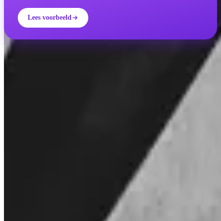
Lees voorbeeld
INVITY ACADEMY
Word slimmer over Bitcoin
Korte lessen, quizzen en praktische frameworks direct in de app.
Door Academy te bezoeken ga je akkoord met het ontvangen van
marketing- en product-e-mails van ons. Op elk moment afmelden. Zie
ons
Privacybeleid
.