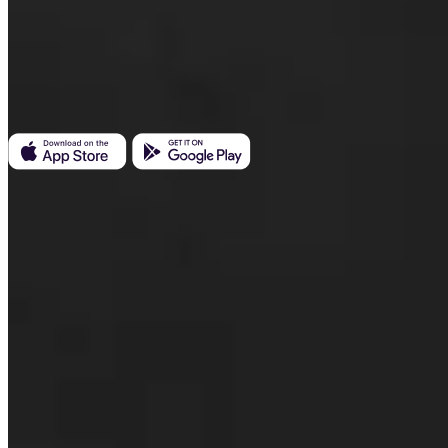
Invity Finance s.r.o.
Kundratka 2359/17a 180 00 Praag 8 Tsjechië
Bedrijfs-ID: 223 69 775
Invity
Persoonlijk
Zakelijk
Leningen
Turbo Koop
Verdien Bitcoin
Private
Company
Over ons
Juridisch
Blog