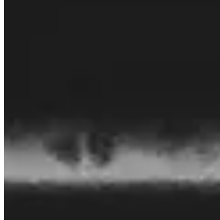
© 2026 Invity Finance s.r.o. Alle rechten voorbehouden.