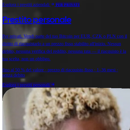
Esplora i prestiti aziendali
PER PRIVATI
Prestito personale
Per privati. Vendi parte del tuo Bitcoin per EUR, CZK o PLN con il
diritto di riacquistarlo a un prezzo fisso stabilito all'inizio. Nessun
debito, nessuna verifica del reddito, nessuna rata — il riacquisto è la
tua scelta, non un obbligo.
fino al 50 % del valore · prezzo di riacquisto fisso · 1–36 mesi ·
senza debito
Esplora i prestiti personali