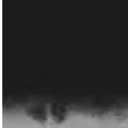
© 2026 Invity Finance s.r.o. Tutti i diritti riservati.