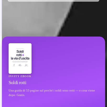
INVITY EBOOK
Soldi rotti
Una guida di 53 pagine sul perché i soldi sono rotti — e cosa viene
dopo. Gratis.