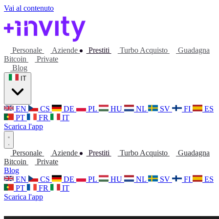
Vai al contenuto
Personale
Aziende
Prestiti
Turbo Acquisto
Guadagna
Bitcoin
Private
Blog
IT
EN
CS
DE
PL
HU
NL
SV
FI
ES
PT
FR
IT
Scarica l'app
Personale
Aziende
Prestiti
Turbo Acquisto
Guadagna
Bitcoin
Private
Blog
EN
CS
DE
PL
HU
NL
SV
FI
ES
PT
FR
IT
Scarica l'app