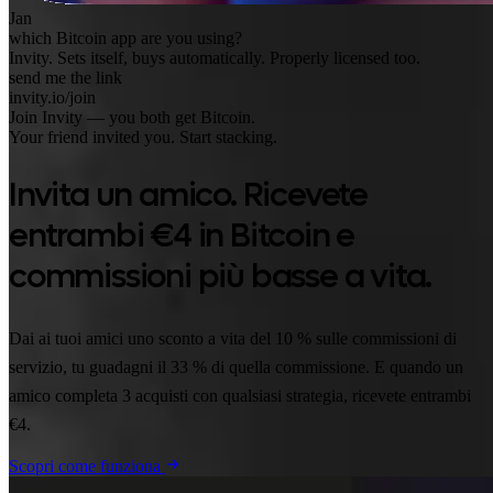
Jan
which Bitcoin app are you using?
Invity. Sets itself, buys automatically. Properly licensed too.
send me the link
invity.io/join
Join Invity — you both get Bitcoin.
Your friend invited you. Start stacking.
Invita un amico. Ricevete
entrambi €4 in Bitcoin e
commissioni più basse a vita.
Dai ai tuoi amici uno sconto a vita del 10 % sulle commissioni di
servizio, tu guadagni il 33 % di quella commissione. E quando un
amico completa 3 acquisti con qualsiasi strategia, ricevete entrambi
€4.
Scopri come funziona