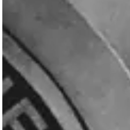
Sì. Invity Finance s.r.o. opera sotto licenza finanziaria UE in piena
conformità MiCA. La tua attività è protetta dalle stesse regole di