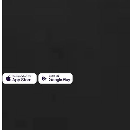
Invity Finance s.r.o.
Kundratka 2359/17a 180 00 Praga 8 Repubblica Ceca
ID azienda: 223 69 775
Invity
Personale
Aziende
Prestiti
Turbo Acquisto
Guadagna Bitcoin