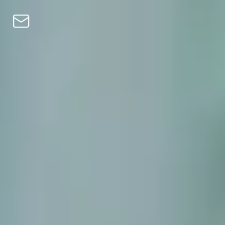
Skip to content
Persoonlijk
Zakelijk
Leningen
Turbo Koop
Verdien
Bitcoin
Private
Blog
NL
EN
CS
DE
PL
HU
NL
SV
FI
ES
PT
FR
IT
Download de app
Persoonlijk
Zakelijk
Leningen
Turbo Koop
Verdien
Bitcoin
Private
Blog
EN
CS
DE
PL
HU
NL
SV
FI
ES
PT
FR
IT
Download de app