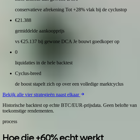
conservatieve afrekening Tot +28% vlak bij de cyclustop
€21.388
gemiddelde aankoopprijs
vs €25.137 bij gewone DCA Je bouwt goedkoper op
0
liquidaties in de hele backtest
Cyclus-breed
de boost stapelt zich op over een volledige marktcyclus
Bekijk alle vier strategieën naast elkaar
Historische backtest op echte BTC/EUR-prijsdata. Geen belofte van
toekomstige rendementen.
process
Hoe die +60% echt werkt