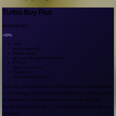
Turbo Buy Plus
BINNENKORT
+69%
+60%
extra koopkracht
Slimme timing
op basis van langetermijntrends
9,9% p.j.
alleen op de boost
Topproduct
beste backtestresultaat
Turbo Buy Plus combineert de +60%-boost met dynamische timing
— meer beleggen wanneer Bitcoin goedkoop is en minder wanneer
hij oververhit is. In dezelfde backtest bouwde het +69% meer
Bitcoin op dan gewone DCA — het sterkste resultaat van alle vier
strategieën.