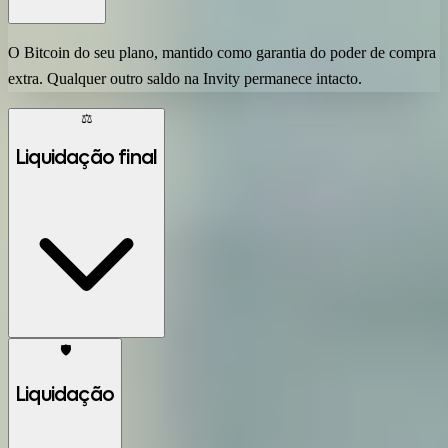
O Bitcoin do seu plano, mantido como garantia do poder de compra
extra. Qualquer outro saldo na Invity permanece intacto.
⚖️
Liquidação final
🛡️
Liquidação