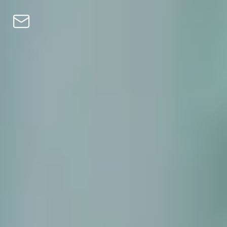
Pular para o conteúdo
Pessoal
Empresas
Empréstimos
Turbo Compra
Ganhe
Bitcoin
Private
Blog
PT
EN
CS
DE
PL
HU
NL
SV
FI
ES
PT
FR
IT
Baixar o app
Pessoal
Empresas
Empréstimos
Turbo Compra
Ganhe
Bitcoin
Private
Blog
EN
CS
DE
PL
HU
NL
SV
FI
ES
PT
FR
IT
Baixar o app