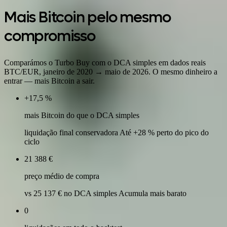
Mais Bitcoin pelo mesmo
compromisso
Comparámos o Turbo Buy com o DCA simples em dados reais
BTC/EUR, janeiro de 2020 → maio de 2026. O mesmo dinheiro a
entrar — mais Bitcoin a sair.
+17,5 %
mais Bitcoin do que o DCA simples
liquidação final conservadora Até +28 % perto do pico do
ciclo
21 388 €
preço médio de compra
vs 25 137 € no DCA simples Acumula mais barato
0