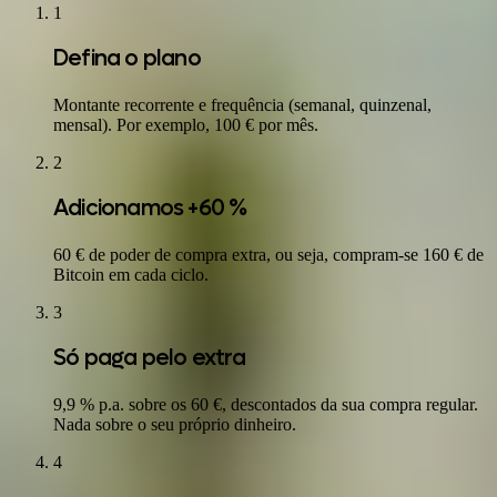
1
Defina o plano
Montante recorrente e frequência (semanal, quinzenal,
mensal). Por exemplo, 100 € por mês.
2
Adicionamos +60 %
60 € de poder de compra extra, ou seja, compram-se 160 € de
Bitcoin em cada ciclo.
3
Só paga pelo extra
9,9 % p.a. sobre os 60 €, descontados da sua compra regular.
Nada sobre o seu próprio dinheiro.
4