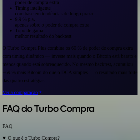
poder de compra extra
Timing inteligente
com base em tendências de longo prazo
9,9 % p.a.
apenas sobre o poder de compra extra
Topo de gama
melhor resultado do backtest
O Turbo Compra Plus combina os 60 % de poder de compra extra
com timing dinâmico — investe mais quando o Bitcoin está barato e
menos quando está sobreaquecido. No mesmo backtest, acumulou
+69 % mais Bitcoin do que o DCA simples — o resultado mais forte
das quatro estratégias.
Ver a comparação
FAQ do Turbo Compra
FAQ
O que é o Turbo Compra?