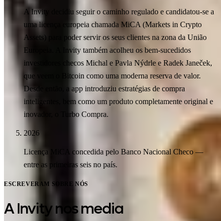
A Invity decidiu seguir o caminho regulado e candidatou-se a
uma licença europeia chamada MiCA (Markets in Crypto
Assets) para poder servir os seus clientes na zona da União
Europeia. A Invity também acolheu os bem-sucedidos
investidores checos Michal e Pavla Nýdrle e Radek Janeček,
que veem o Bitcoin como uma moderna reserva de valor.
Desde então, a app introduziu estratégias de compra
inteligentes, bem como um produto completamente original e
inovador, o Turbo Compra.
2026
Licença MiCA concedida pelo Banco Nacional Checo —
entre as primeiras seis no país.
ESCREVERAM SOBRE NÓS
A Invity nos media