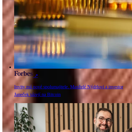
↗
Invity má nové spolumajitele. Manželé Nýdrlovi a investor
Janeček sázejí na Bitcoin