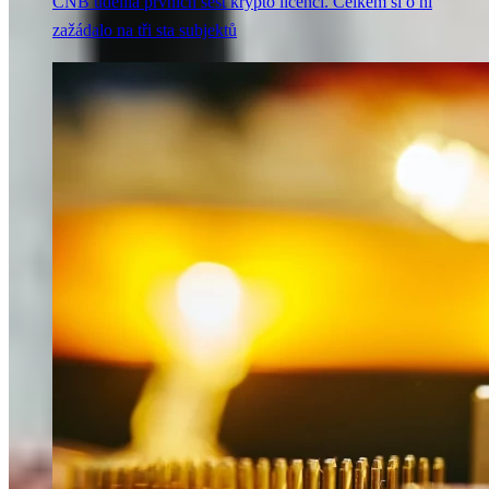
ČNB udělila prvních šest krypto licencí. Celkem si o ni
zažádalo na tři sta subjektů