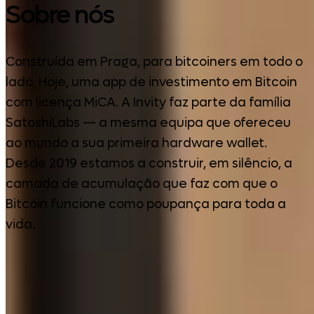
Sobre nós
Construída em Praga, para bitcoiners em todo o
lado. Hoje, uma app de investimento em Bitcoin
com licença MiCA. A Invity faz parte da família
SatoshiLabs — a mesma equipa que ofereceu
ao mundo a sua primeira hardware wallet.
Desde 2019 estamos a construir, em silêncio, a
camada de acumulação que faz com que o
Bitcoin funcione como poupança para toda a
vida.