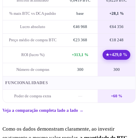
Bitcoin acumulado
0,6419 BTC
0,8220 BTC
% mais BTC vs DCA padrão
base
+28,1 %
Lucro absoluto
€46 968
€64 356
Preço médio de compra BTC
€23 368
€18 248
ROI (lucro %)
+313,1 %
+429,0 %
★
Número de compras
300
300
FUNCIONALIDADES
Poder de compra extra
—
+60 %
Veja a comparação completa lado a lado →
Como os dados demonstram claramente, ao investir
exatamente o mesmo valor regular,
a quantidade de BTC