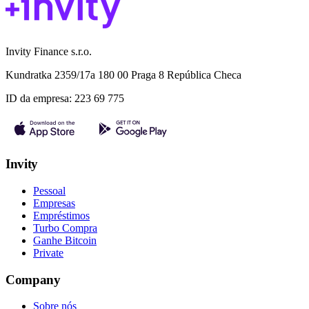
Invity Finance s.r.o.
Kundratka 2359/17a 180 00 Praga 8 República Checa
ID da empresa: 223 69 775
Invity
Pessoal
Empresas
Empréstimos
Turbo Compra
Ganhe Bitcoin
Private
Company
Sobre nós