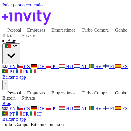
Pular para o conteúdo
Pessoal
Empresas
Empréstimos
Turbo Compra
Ganhe
Bitcoin
Private
Blog
PT
EN
CS
DE
PL
HU
NL
SV
FI
ES
PT
FR
IT
Baixar o app
Pessoal
Empresas
Empréstimos
Turbo Compra
Ganhe
Bitcoin
Private
Blog
EN
CS
DE
PL
HU
NL
SV
FI
ES
PT
FR
IT
Baixar o app
Turbo Compra
Bitcoin
Comissões