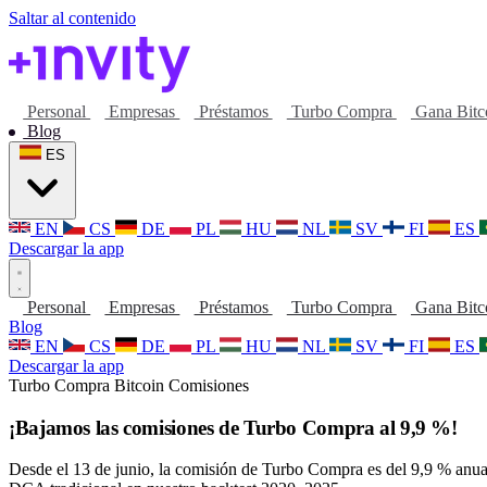
Saltar al contenido
Personal
Empresas
Préstamos
Turbo Compra
Gana Bitc
Blog
ES
EN
CS
DE
PL
HU
NL
SV
FI
ES
Descargar la app
Personal
Empresas
Préstamos
Turbo Compra
Gana Bitc
Blog
EN
CS
DE
PL
HU
NL
SV
FI
ES
Descargar la app
Turbo Compra
Bitcoin
Comisiones
¡Bajamos las comisiones de Turbo Compra al 9,9 %!
Desde el 13 de junio, la comisión de Turbo Compra es del 9,9 % anua