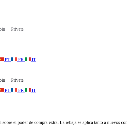
oin
Private
PT
FR
IT
oin
Private
PT
FR
IT
l sobre el poder de compra extra. La rebaja se aplica tanto a nuevos 