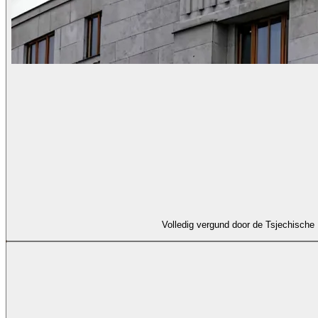
Volledig vergund door de Tsjechische 