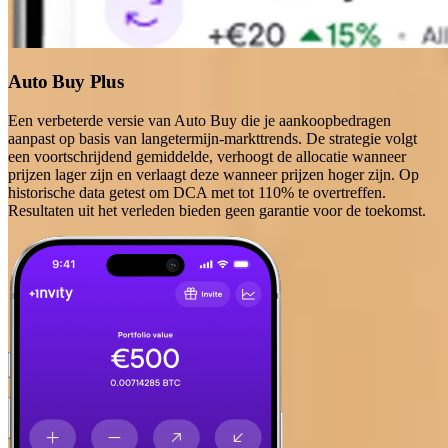
Auto Buy Plus
Een verbeterde versie van Auto Buy die je aankoopbedragen
aanpast op basis van langetermijn-markttrends. De strategie volgt
een voortschrijdend gemiddelde, verhoogt de allocatie wanneer
prijzen lager zijn en verlaagt deze wanneer prijzen hoger zijn. Op
historische data getest om DCA met tot 110% te overtreffen.
Resultaten uit het verleden bieden geen garantie voor de toekomst.