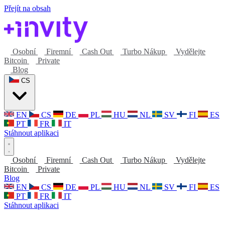
Přejít na obsah
Osobní
Firemní
Cash Out
Turbo Nákup
Vydělejte
Bitcoin
Private
Blog
CS
EN
CS
DE
PL
HU
NL
SV
FI
ES
PT
FR
IT
Stáhnout aplikaci
Osobní
Firemní
Cash Out
Turbo Nákup
Vydělejte
Bitcoin
Private
Blog
EN
CS
DE
PL
HU
NL
SV
FI
ES
PT
FR
IT
Stáhnout aplikaci