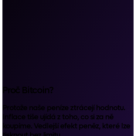
Proč Bitcoin?
Protože naše peníze ztrácejí hodnotu.
Inflace tiše ujídá z toho, co si za ně
koupíme. Vedlejší efekt peněz, které lze
tisknout bez limitu.