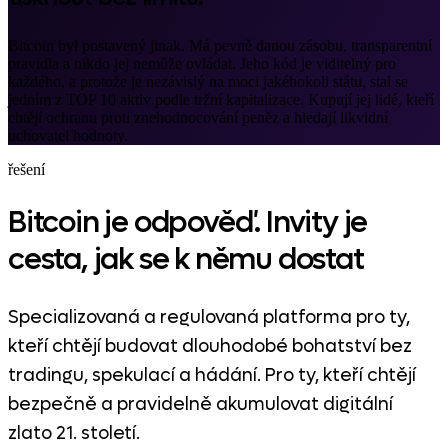
Bitcoin byl postavený jinak. Má pevně danou zásobu, transparentní
pravidla a nikdo jej nemůže ovládat. Jeho kód je viditelný pro
každého, a protože je nezávislý na moci jakéhokoli státu, stal se
jedním z TOP 10 aktiv podle tržní kapitalizace. Kupují jej lidé, kteří
chtějí ochranu proti znehodnocování peněz a hledají likvidní
uchovatel hodnoty.
řešení
Bitcoin je odpověď. Invity je
cesta, jak se k němu dostat
Specializovaná a regulovaná platforma pro ty,
kteří chtějí budovat dlouhodobé bohatství bez
tradingu, spekulací a hádání. Pro ty, kteří chtějí
bezpečně a pravidelně akumulovat digitální
zlato 21. století.