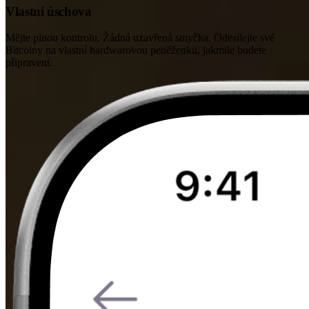
Vlastní úschova
Mějte plnou kontrolu. Žádná uzavřená smyčka. Odesílejte své
Bitcoiny na vlastní hardwarovou peněženku, jakmile budete
připraveni.