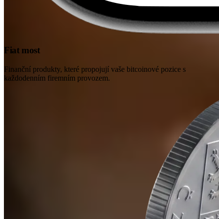
Fiat most
Finanční produkty, které propojují vaše bitcoinové pozice s
každodenním firemním provozem.