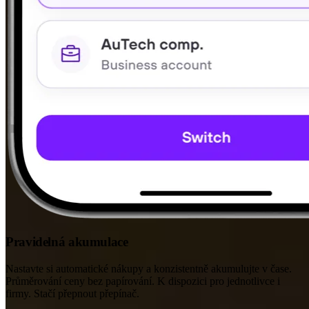
Pravidelná akumulace
Nastavte si automatické nákupy a konzistentně akumulujte v čase.
Průměrování ceny bez papírování. K dispozici pro jednotlivce i
firmy. Stačí přepnout přepínač.