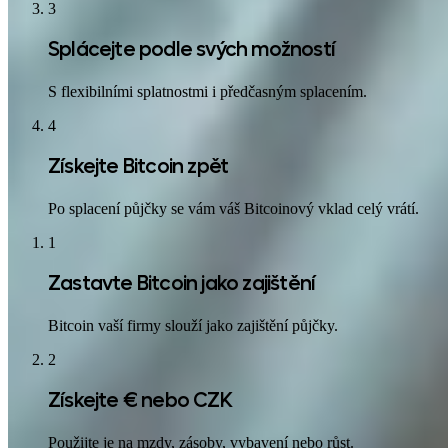
3
Splácejte podle svých možností
S flexibilními splatnostmi i předčasným splacením.
4
Získejte Bitcoin zpět
Po splacení půjčky se vám váš Bitcoinový vklad celý vrátí.
1
Zastavte Bitcoin jako zajištění
Bitcoin vaší firmy slouží jako zajištění půjčky.
2
Získejte € nebo CZK
Použijte je na mzdy, zásoby, vybavení nebo růst.