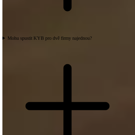
Mohu spustit KYB pro dvě firmy najednou?