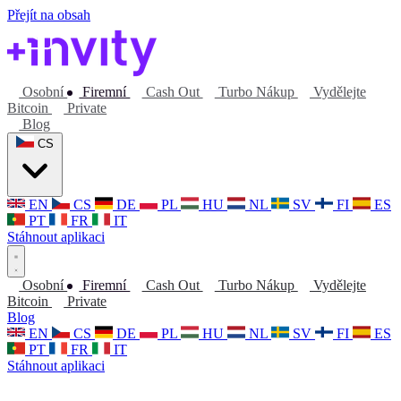
Přejít na obsah
Osobní
Firemní
Cash Out
Turbo Nákup
Vydělejte
Bitcoin
Private
Blog
CS
EN
CS
DE
PL
HU
NL
SV
FI
ES
PT
FR
IT
Stáhnout aplikaci
Osobní
Firemní
Cash Out
Turbo Nákup
Vydělejte
Bitcoin
Private
Blog
EN
CS
DE
PL
HU
NL
SV
FI
ES
PT
FR
IT
Stáhnout aplikaci