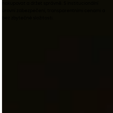
nakupovat a držet správně. S institucionální
úrovní zabezpečení, transparentními cenami a
bez zbytečné složitosti.