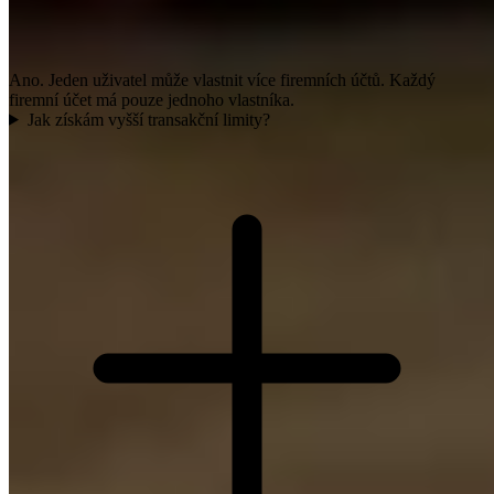
Ano. Jeden uživatel může vlastnit více firemních účtů. Každý
firemní účet má pouze jednoho vlastníka.
Jak získám vyšší transakční limity?