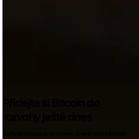
Google Play
Přidejte si Bitcoin do
rozvahy ještě dnes
Invity Business je pro firmy, které chtějí Bitcoin