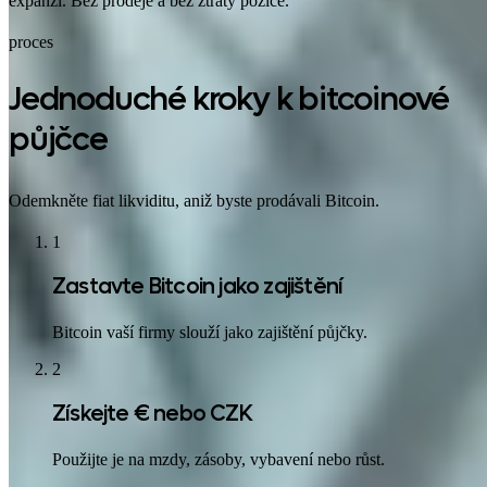
expanzi. Bez prodeje a bez ztráty pozice.
proces
Jednoduché kroky k bitcoinové
půjčce
Odemkněte fiat likviditu, aniž byste prodávali Bitcoin.
1
Zastavte Bitcoin jako zajištění
Bitcoin vaší firmy slouží jako zajištění půjčky.
2
Získejte € nebo CZK
Použijte je na mzdy, zásoby, vybavení nebo růst.