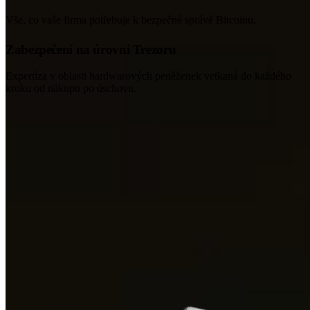
Vše, co vaše firma potřebuje k bezpečné správě Bitcoinu.
Zabezpečení na úrovni Trezoru
Expertíza v oblasti hardwarových peněženek vetkaná do každého
kroku od nákupu po úschovu.