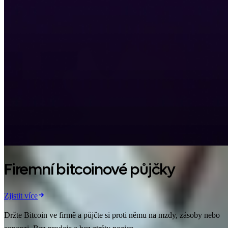
Firemní bitcoinové půjčky
Zjistit více
Držte Bitcoin ve firmě a půjčte si proti němu na mzdy, zásoby nebo