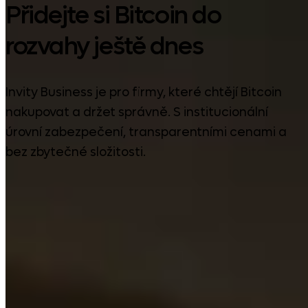
Přidejte si Bitcoin do
rozvahy ještě dnes
Invity Business je pro firmy, které chtějí Bitcoin
nakupovat a držet správně. S institucionální
úrovní zabezpečení, transparentními cenami a
bez zbytečné složitosti.