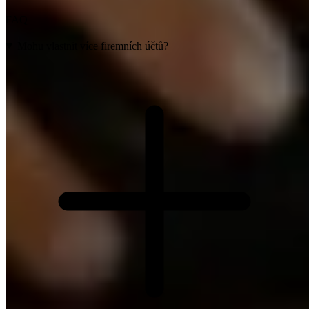
FAQ
Mohu vlastnit více firemních účtů?