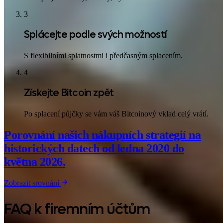
3
Splácejte podle svých možností
S flexibilními splatnostmi i předčasným splacením.
4
Získejte Bitcoin zpět
Po splacení půjčky se vám váš Bitcoinový vklad celý vrátí.
Porovnání našich nákupních strategií na
historických datech
od ledna 2020 do
května 2026.
Zobrazit srovnání
FAQ k firemním účtům