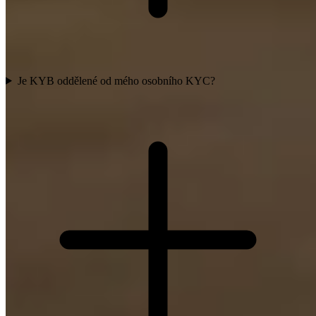
Je KYB oddělené od mého osobního KYC?