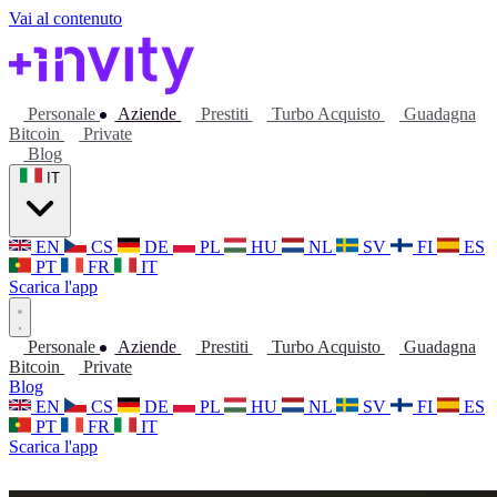
Vai al contenuto
Personale
Aziende
Prestiti
Turbo Acquisto
Guadagna
Bitcoin
Private
Blog
IT
EN
CS
DE
PL
HU
NL
SV
FI
ES
PT
FR
IT
Scarica l'app
Personale
Aziende
Prestiti
Turbo Acquisto
Guadagna
Bitcoin
Private
Blog
EN
CS
DE
PL
HU
NL
SV
FI
ES
PT
FR
IT
Scarica l'app