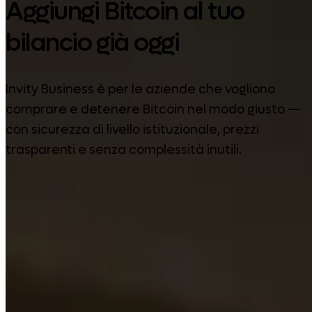
Aggiungi Bitcoin al tuo
bilancio già oggi
Invity Business è per le aziende che vogliono
comprare e detenere Bitcoin nel modo giusto —
con sicurezza di livello istituzionale, prezzi
trasparenti e senza complessità inutili.