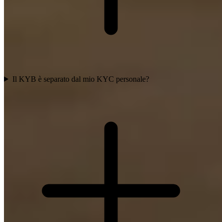
Il KYB è separato dal mio KYC personale?