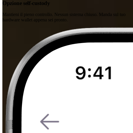
Opzione self-custody
Mantieni il pieno controllo. Nessun sistema chiuso. Manda sul tuo
hardware wallet appena sei pronto.