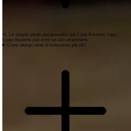
Sì. Un singolo utente può possedere più Conti Business. Ogni
Conto Business può avere un solo proprietario.
Come ottengo limiti di transazione più alti?