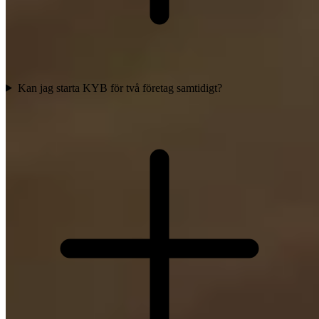
Kan jag starta KYB för två företag samtidigt?