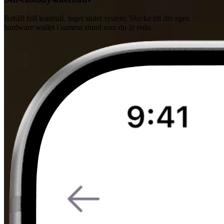
Behåll full kontroll. Inget slutet system. Skicka till din egen
hardware wallet i samma stund som du är redo.