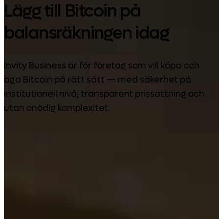
Lägg till Bitcoin på
balansräkningen idag
Invity Business är för företag som vill köpa och
äga Bitcoin på rätt sätt — med säkerhet på
institutionell nivå, transparent prissättning och
utan onödig komplexitet.