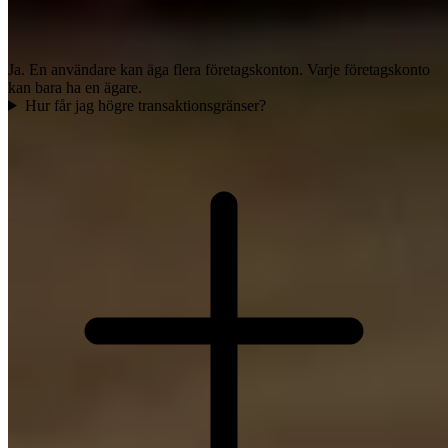
Ja. En användare kan äga flera företagskonton. Varje företagskonto
kan bara ha en ägare.
Hur får jag högre transaktionsgränser?