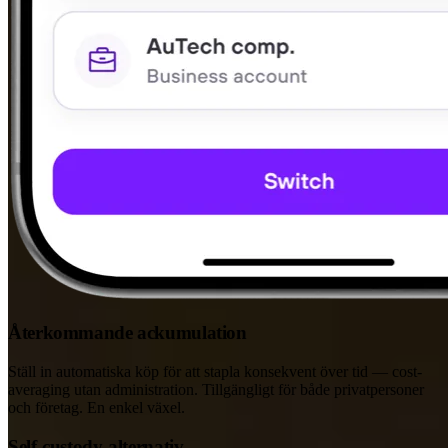
Återkommande ackumulation
Ställ in automatiska köp för att stapla konsekvent över tid — cost-
averaging utan administration. Tillgängligt för både privatpersoner
och företag. En enkel växel.
Self-custody-alternativ