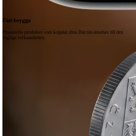
Fiat-brygga
Finansiella produkter som kopplar dina Bitcoin-innehav till den
dagliga verksamheten.