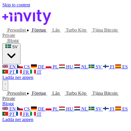
Skip to content
Personligt
Företag
Lån
Turbo Köp
Tjäna Bitcoin
Private
Blogg
SV
EN
CS
DE
PL
HU
NL
SV
FI
ES
PT
FR
IT
Ladda ner appen
Personligt
Företag
Lån
Turbo Köp
Tjäna Bitcoin
Private
Blogg
EN
CS
DE
PL
HU
NL
SV
FI
ES
PT
FR
IT
Ladda ner appen