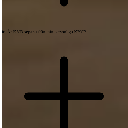
Är KYB separat från min personliga KYC?