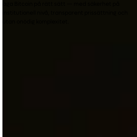
äga Bitcoin på rätt sätt — med säkerhet på
institutionell nivå, transparent prissättning och
utan onödig komplexitet.