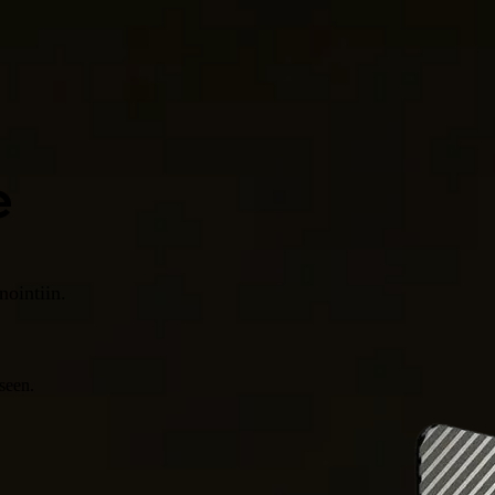
e
nointiin.
seen.