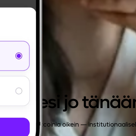
seeseesi jo tänää
taa ja pitää Bitcoinia oikein — institutionaalisel