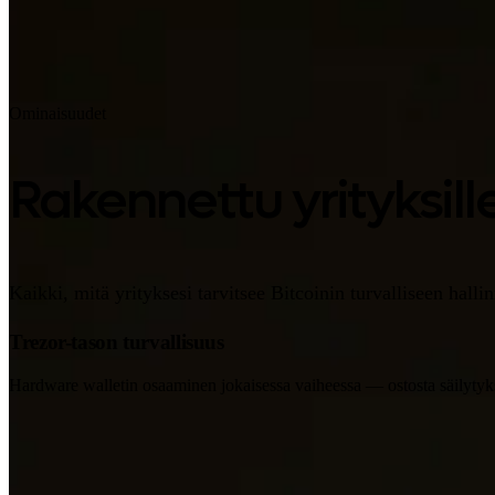
Ominaisuudet
Rakennettu yrityksill
Kaikki, mitä yrityksesi tarvitsee Bitcoinin turvalliseen hallin
Trezor-tason turvallisuus
Hardware walletin osaaminen jokaisessa vaiheessa — ostosta säilytyk