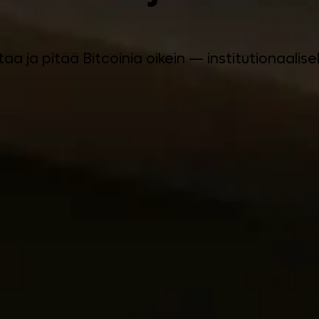
taa ja pitää Bitcoinia oikein — institutionaalisel