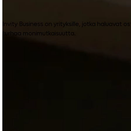
Invity Business on yrityksille, jotka haluavat os
turhaa monimutkaisuutta.