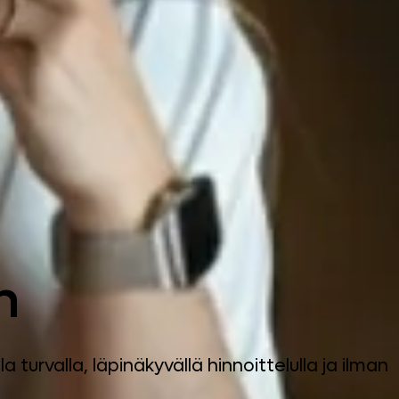
n
la turvalla, läpinäkyvällä hinnoittelulla ja ilman