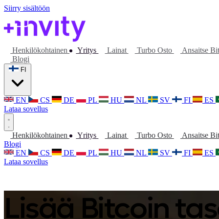
Siirry sisältöön
Henkilökohtainen
Yritys
Lainat
Turbo Osto
Ansaitse Bi
Blogi
FI
EN
CS
DE
PL
HU
NL
SV
FI
ES
Lataa sovellus
Henkilökohtainen
Yritys
Lainat
Turbo Osto
Ansaitse Bi
Blogi
EN
CS
DE
PL
HU
NL
SV
FI
ES
Lataa sovellus
Lisää Bitcoin ta