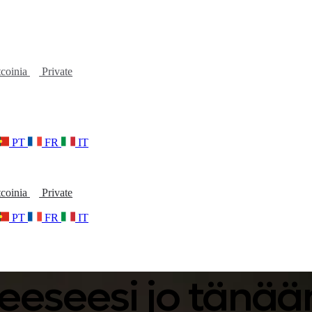
tcoinia
Private
PT
FR
IT
tcoinia
Private
PT
FR
IT
seeseesi jo tänää