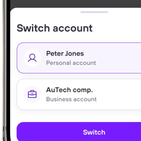
Google Play
Lisää Bitcoin ta
Invity Business on yrityksille, jotka haluavat os
turhaa monimutkaisuutta.