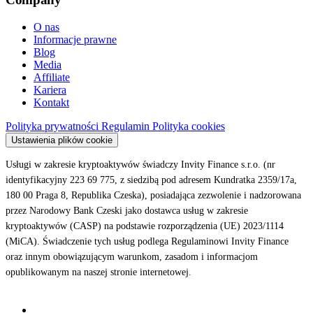
O nas
Informacje prawne
Blog
Media
Affiliate
Kariera
Kontakt
Polityka prywatności
Regulamin
Polityka cookies
Ustawienia plików cookie
Usługi w zakresie kryptoaktywów świadczy Invity Finance s.r.o. (nr
identyfikacyjny 223 69 775, z siedzibą pod adresem Kundratka 2359/17a,
180 00 Praga 8, Republika Czeska), posiadająca zezwolenie i nadzorowana
przez Narodowy Bank Czeski jako dostawca usług w zakresie
kryptoaktywów (CASP) na podstawie rozporządzenia (UE) 2023/1114
(MiCA). Świadczenie tych usług podlega Regulaminowi Invity Finance
oraz innym obowiązującym warunkom, zasadom i informacjom
opublikowanym na naszej stronie internetowej.