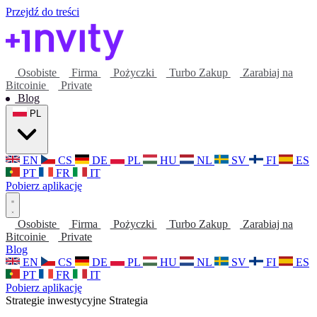
Przejdź do treści
Osobiste
Firma
Pożyczki
Turbo Zakup
Zarabiaj na
Bitcoinie
Private
Blog
PL
EN
CS
DE
PL
HU
NL
SV
FI
ES
PT
FR
IT
Pobierz aplikację
Osobiste
Firma
Pożyczki
Turbo Zakup
Zarabiaj na
Bitcoinie
Private
Blog
EN
CS
DE
PL
HU
NL
SV
FI
ES
PT
FR
IT
Pobierz aplikację
Strategie inwestycyjne
Strategia