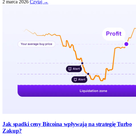
2 marca 2026
Czytaj →
Jak spadki ceny Bitcoina wpływają na strategię Turbo
Zakup?