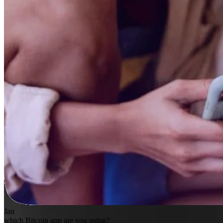
Jan
which Bitcoin app are you using?