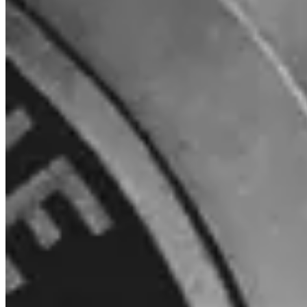
Tak. Invity Finance s.r.o. działa na podstawie licencji finansowej
UE, w pełnej zgodności z MiCA. Twoja aktywność chroniona jest
tymi samymi zasadami co każda regulowana usługa finansowa w
Unii Europejskiej.
Czym Invity różni się od giełdy?