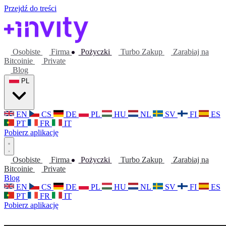
Przejdź do treści
Osobiste
Firma
Pożyczki
Turbo Zakup
Zarabiaj na
Bitcoinie
Private
Blog
PL
EN
CS
DE
PL
HU
NL
SV
FI
ES
PT
FR
IT
Pobierz aplikację
Osobiste
Firma
Pożyczki
Turbo Zakup
Zarabiaj na
Bitcoinie
Private
Blog
EN
CS
DE
PL
HU
NL
SV
FI
ES
PT
FR
IT
Pobierz aplikację