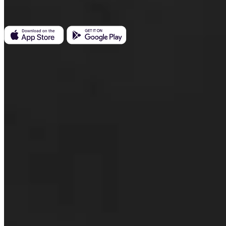
ID firmy: 223 69 775
Invity
Osobiste
Firmowe
Pożyczki
Turbo Zakup
Zarabiaj Bitcoin
Private
Company
O nas
Informacje prawne
Blog
Media
Affiliate
Kariera
Kontakt