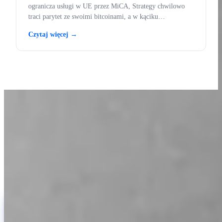
ogranicza usługi w UE przez MiCA, Strategy chwilowo
traci parytet ze swoimi bitcoinami, a w kąciku
edukacyjnym rynek niedźwiedzia.
Czytaj więcej →
UCZ SIĘ Z INVITY
Podnieś swoją wiedzę o Bitcoinie
Materiały dla początkujących i długoletnich stackerów. Bez hype'u,
bez prognoz cen — tylko ramy i jasne myślenie.