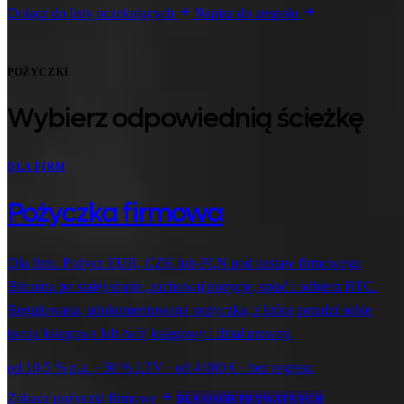
Dołącz do listy oczekujących
Napisz do zespołu
POŻYCZKI
Wybierz odpowiednią ścieżkę
DLA FIRM
Pożyczka firmowa
Dla firm. Pożycz EUR, CZK lub PLN pod zastaw firmowego
Bitcoina po stałej stopie, zachowaj pozycję, spłać i odbierz BTC.
Regulowana, udokumentowana pożyczka, z którą poradzi sobie
twoja księgowa lub twój księgowy i dział prawny.
od 10,5 % p.a. · 50 % LTV · od 4 000 € · bez regresu
Zobacz pożyczki firmowe
DLA OSÓB PRYWATNYCH