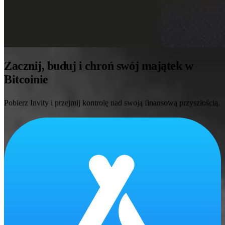
Zacznij, buduj i chroń swój majątek w
Bitcoinie
Pobierz Invity i przejmij kontrolę nad swoją finansową przyszłością.