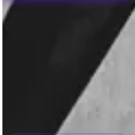
INVITY ACADEMY
Poznaj Bitcoina lepiej
Krótkie lekcje, quizy i praktyczne ramy bezpośrednio w aplikacji.
Odwiedzając Academy zgadzasz się na otrzymywanie od nas e-maili
marketingowych i produktowych. Anuluj subskrypcję w dowolnej
chwili. Zobacz naszą
Polityka prywatności
.
Email