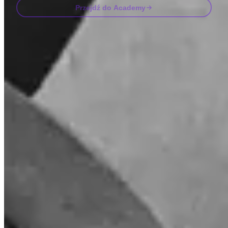
Przejdź do Academy
Najczęściej zadawane pytania
FAQ
Czy Invity ma licencję i jest regulowane?