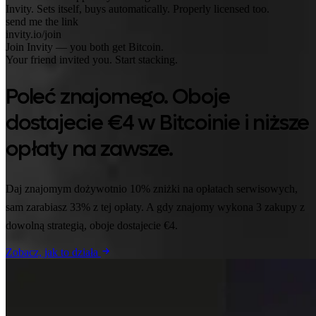
Invity. Sets itself, buys automatically. Properly licensed too.
send me the link
invity.io/join
Join Invity — you both get Bitcoin.
Your friend invited you. Start stacking.
Poleć znajomego. Oboje
dostajecie €4 w Bitcoinie i niższe
opłaty na zawsze.
Daj znajomym dożywotnio 10% zniżki na opłatach serwisowych,
sam zarabiasz 33% z tej opłaty. A gdy znajomy wykona 3 zakupy z
dowolną strategią, oboje dostajecie €4.
Zobacz, jak to działa