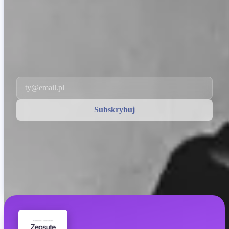
INVITY NEWSLETTER
Prosto od Invity
Nasza regularna wiadomość — co się dzieje w Bitcoinie, finansach i w
Invity.
Subskrybując zgadzasz się na otrzymywanie od nas e-maili
marketingowych i produktowych. Anuluj subskrypcję w dowolnej
chwili. Zobacz naszą
Polityka prywatności
.
Email
Subskrybuj