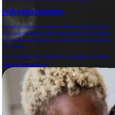
Pożyczka osobista
Dla osób prywatnych. Sprzedaj część Bitcoina za EUR, CZK lub
PLN z prawem odkupu po stałej cenie ustalonej z góry. Bez długu,
bez weryfikacji dochodu, bez rat — odkup jest twoim wyborem, nie
obowiązkiem.
do 50 % wartości · stała cena odkupu · 1–36 miesięcy · bez długu
Zobacz pożyczki osobiste