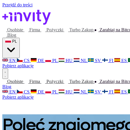
Przejdź do treści
Osobiste
Firma
Pożyczki
Turbo Zakup
Zarabiaj na Bitc
Blog
PL
EN
CS
DE
PL
HU
NL
SV
FI
ES
Pobierz aplikację
Osobiste
Firma
Pożyczki
Turbo Zakup
Zarabiaj na Bitc
Blog
EN
CS
DE
PL
HU
NL
SV
FI
ES
Pobierz aplikację
Poleć znajomego