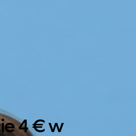
ie 4 € w