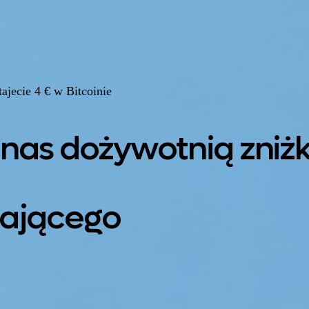
ajecie 4 € w Bitcoinie
 nas dożywotnią zniżk
cającego