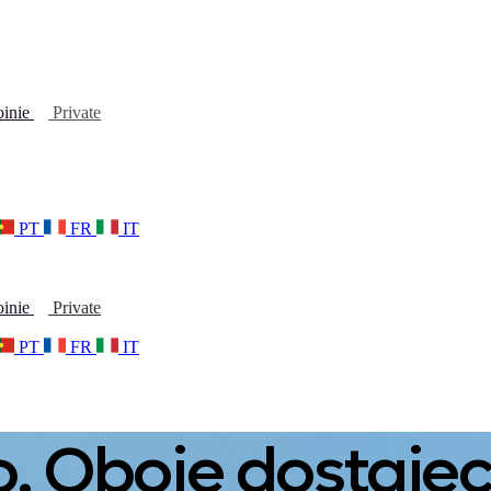
oinie
Private
PT
FR
IT
oinie
Private
PT
FR
IT
. Oboje dostajec