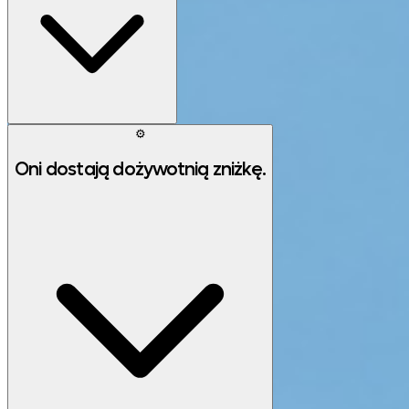
⚙️
Oni dostają dożywotnią zniżkę.
App Store