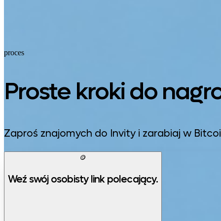
proces
Proste kroki do nagr
Zaproś znajomych do Invity i zarabiaj w Bitco
🪙
Weź swój osobisty link polecający.