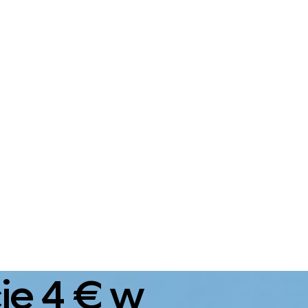
ie 4 € w