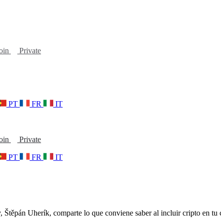
oin
Private
PT
FR
IT
oin
Private
PT
FR
IT
 Štěpán Uherík, comparte lo que conviene saber al incluir cripto en tu c