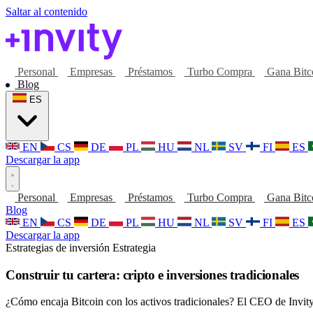
Saltar al contenido
Personal
Empresas
Préstamos
Turbo Compra
Gana Bitc
Blog
ES
EN
CS
DE
PL
HU
NL
SV
FI
ES
Descargar la app
Personal
Empresas
Préstamos
Turbo Compra
Gana Bitc
Blog
EN
CS
DE
PL
HU
NL
SV
FI
ES
Descargar la app
Estrategias de inversión
Estrategia
Construir tu cartera: cripto e inversiones tradicionales
¿Cómo encaja Bitcoin con los activos tradicionales? El CEO de Invity,