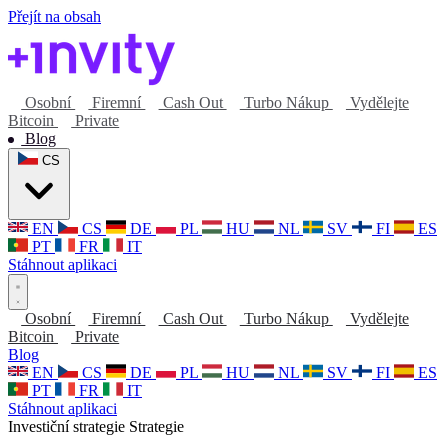
Přejít na obsah
Osobní
Firemní
Cash Out
Turbo Nákup
Vydělejte
Bitcoin
Private
Blog
CS
EN
CS
DE
PL
HU
NL
SV
FI
ES
PT
FR
IT
Stáhnout aplikaci
Osobní
Firemní
Cash Out
Turbo Nákup
Vydělejte
Bitcoin
Private
Blog
EN
CS
DE
PL
HU
NL
SV
FI
ES
PT
FR
IT
Stáhnout aplikaci
Investiční strategie
Strategie