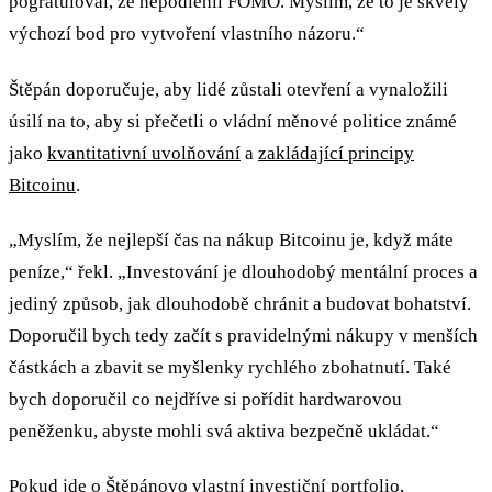
pogratuloval, že nepodlehli FOMO. Myslím, že to je skvělý
výchozí bod pro vytvoření vlastního názoru.“
Štěpán doporučuje, aby lidé zůstali otevření a vynaložili
úsilí na to, aby si přečetli o vládní měnové politice známé
jako
kvantitativní uvolňování
a
zakládající principy
Bitcoinu
.
„Myslím, že nejlepší čas na nákup Bitcoinu je, když máte
peníze,“ řekl. „Investování je dlouhodobý mentální proces a
jediný způsob, jak dlouhodobě chránit a budovat bohatství.
Doporučil bych tedy začít s pravidelnými nákupy v menších
částkách a zbavit se myšlenky rychlého zbohatnutí. Také
bych doporučil co nejdříve si pořídit hardwarovou
peněženku, abyste mohli svá aktiva bezpečně ukládat.“
Pokud jde o Štěpánovo vlastní investiční portfolio,