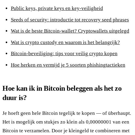
Public keys, private keys en key-veiligheid
Seeds of security: introductie tot recovery seed phrases
Wat is de beste Bitcoin-wallet? Cryptowallets uitgelegd
Wat is crypto custody en waarom is het belangrijk?
Bitcoin-beveiliging: tips voor veilig crypto kopen
Hoe herken en vermijd je 5 soorten phishingtactieken
Hoe kan ik in Bitcoin beleggen als het zo
duur is?
Je hoeft geen hele Bitcoin tegelijk te kopen — of überhaupt.
Het is mogelijk om stukjes zo klein als 0,00000001 van een
Bitcoin te verzamelen. Door je kleingeld te combineren met