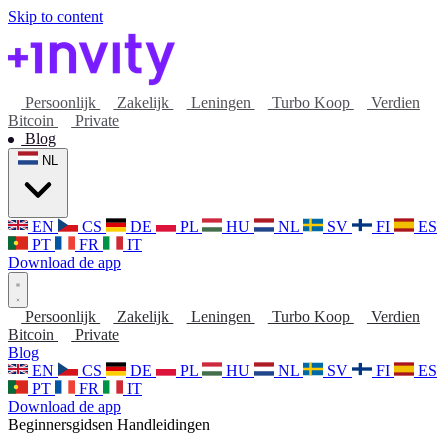
Skip to content
Persoonlijk
Zakelijk
Leningen
Turbo Koop
Verdien
Bitcoin
Private
Blog
NL
EN
CS
DE
PL
HU
NL
SV
FI
ES
PT
FR
IT
Download de app
Persoonlijk
Zakelijk
Leningen
Turbo Koop
Verdien
Bitcoin
Private
Blog
EN
CS
DE
PL
HU
NL
SV
FI
ES
PT
FR
IT
Download de app
Beginnersgidsen
Handleidingen