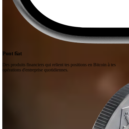
Pont fiat
Des produits financiers qui relient tes positions en Bitcoin à tes
opérations d'entreprise quotidiennes.