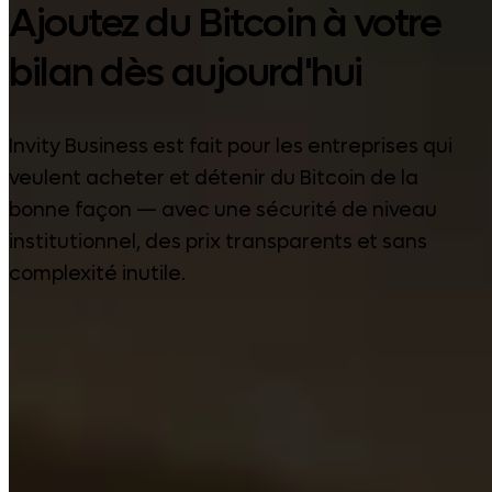
Ajoutez du Bitcoin à votre
bilan dès aujourd'hui
Invity Business est fait pour les entreprises qui
veulent acheter et détenir du Bitcoin de la
bonne façon — avec une sécurité de niveau
institutionnel, des prix transparents et sans
complexité inutile.