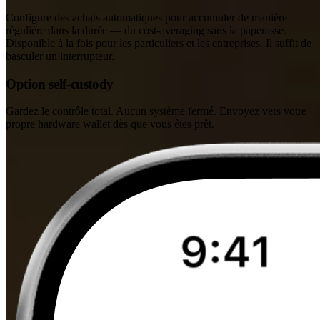
Configure des achats automatiques pour accumuler de manière
régulière dans la durée — du cost-averaging sans la paperasse.
Disponible à la fois pour les particuliers et les entreprises. Il suffit de
basculer un interrupteur.
Option self-custody
Gardez le contrôle total. Aucun système fermé. Envoyez vers votre
propre hardware wallet dès que vous êtes prêt.