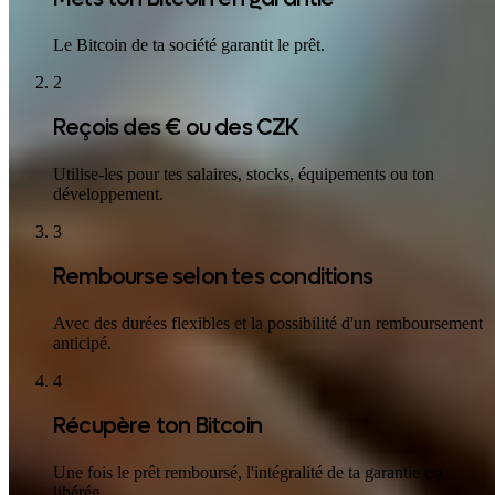
Le Bitcoin de ta société garantit le prêt.
2
Reçois des € ou des CZK
Utilise-les pour tes salaires, stocks, équipements ou ton
développement.
3
Rembourse selon tes conditions
Avec des durées flexibles et la possibilité d'un remboursement
anticipé.
4
Récupère ton Bitcoin
Une fois le prêt remboursé, l'intégralité de ta garantie est
libérée.