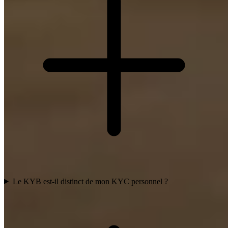
Le KYB est-il distinct de mon KYC personnel ?