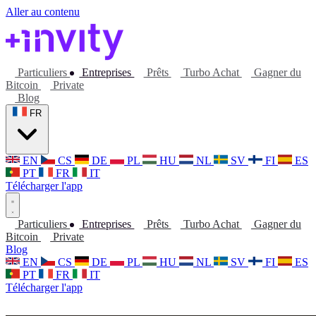
Aller au contenu
Particuliers
Entreprises
Prêts
Turbo Achat
Gagner du
Bitcoin
Private
Blog
FR
EN
CS
DE
PL
HU
NL
SV
FI
ES
PT
FR
IT
Télécharger l'app
Particuliers
Entreprises
Prêts
Turbo Achat
Gagner du
Bitcoin
Private
Blog
EN
CS
DE
PL
HU
NL
SV
FI
ES
PT
FR
IT
Télécharger l'app