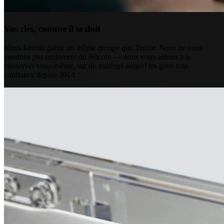
Vos clés, comme il se doit
Nous faisons partie du même groupe que Trezor. Nous ne vous
vendons pas seulement du Bitcoin — nous vous aidons à le
conserver vous-même, sur du matériel auquel les gens font
confiance depuis 2014.