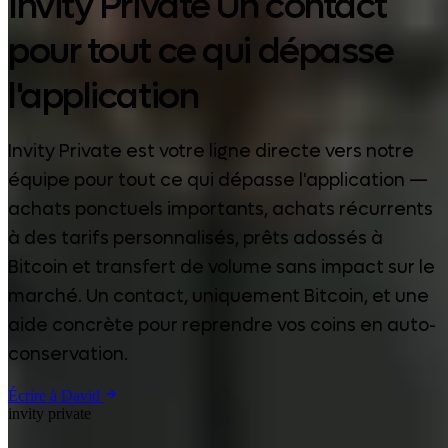
Invity Private Un contact
pour tout ce qui dépasse
l'application
Invity Private est votre ligne directe vers notre
équipe pour tout ce qui dépasse l'application —
achats ponctuels importants, achats récurrents
à des tarifs personnalisés, prêts adossés à
Bitcoin et transfert de volume sans impact sur le
marché. Un contact, uniquement Bitcoin, et une
aide concrète pour reprendre vos coins en auto-
conservation.
Écrire à David
invity private