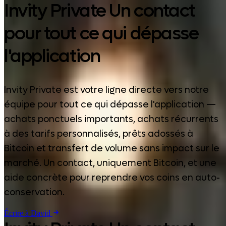
Invity Private Un contact
pour tout ce qui dépasse
l'application
Invity Private est votre ligne directe vers notre
équipe pour tout ce qui dépasse l'application —
achats ponctuels importants, achats récurrents
à des tarifs personnalisés, prêts adossés à
Bitcoin et transfert de volume sans impact sur le
marché. Un contact, uniquement Bitcoin, et une
aide concrète pour reprendre vos coins en auto-
conservation.
Écrire à David