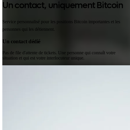
Un contact, uniquement Bitcoin
Service personnalisé pour les positions Bitcoin importantes et les
personnes qui les détiennent.
Un contact dédié
Pas de file d'attente de tickets. Une personne qui connaît votre
situation et qui est votre interlocuteur unique.