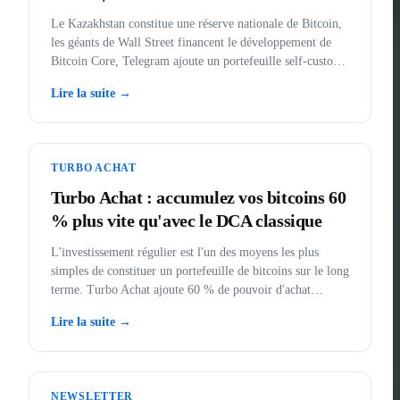
Le Kazakhstan constitue une réserve nationale de Bitcoin,
les géants de Wall Street financent le développement de
Bitcoin Core, Telegram ajoute un portefeuille self-custody,
BankID arrive dans l'application, et l'or, autrefois interdit
Lire la suite →
aux États-Unis.
TURBO ACHAT
Turbo Achat : accumulez vos bitcoins 60
% plus vite qu'avec le DCA classique
L'investissement régulier est l'un des moyens les plus
simples de constituer un portefeuille de bitcoins sur le long
terme. Turbo Achat ajoute 60 % de pouvoir d'achat
supplémentaire à chaque achat.
Lire la suite →
NEWSLETTER