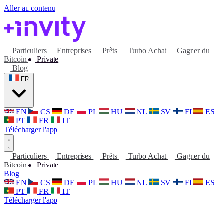
Aller au contenu
Particuliers
Entreprises
Prêts
Turbo Achat
Gagner du
Bitcoin
Private
Blog
FR
EN
CS
DE
PL
HU
NL
SV
FI
ES
PT
FR
IT
Télécharger l'app
Particuliers
Entreprises
Prêts
Turbo Achat
Gagner du
Bitcoin
Private
Blog
EN
CS
DE
PL
HU
NL
SV
FI
ES
PT
FR
IT
Télécharger l'app