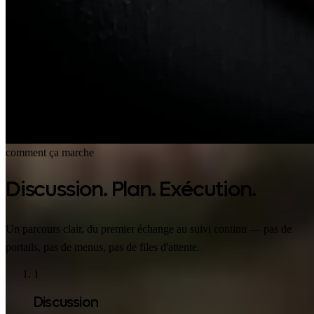
comment ça marche
Discussion. Plan. Exécution.
Un parcours clair, du premier échange au suivi continu — pas de
portails, pas de menus, pas de files d'attente.
1
Discussion