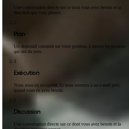
Une conversation directe sur ce dont vous avez besoin et la
direction que vous prenez.
2
Plan
Un dispositif construit sur votre position, à travers les produits
qui ont du sens.
3
Exécution
Nous nous en occupons. Et nous sommes à un e-mail près,
quand vous en avez besoin.
1
Discussion
Une conversation directe sur ce dont vous avez besoin et la