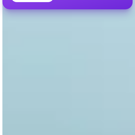
INVITY ACADEMY
Mieux comprendre Bitcoin
Leçons courtes, quiz et cadres concrets directement dans l’app.
En accédant à l'Academy, vous acceptez de recevoir nos e-mails
marketing et produit. Désabonnez-vous à tout moment. Consultez
notre
Politique de confidentialité
.
Email