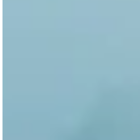
Oui. Invity Finance s.r.o. opère sous licence financière UE en pleine
conformité MiCA. Ton activité bénéficie des mêmes règles que tout
service financier réglementé dans l'Union européenne.
En quoi Invity diffère-t-il d'un exchange ?