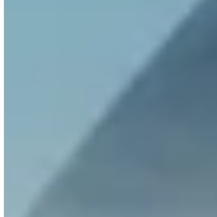
Quels frais Invity prélève-t-il ?