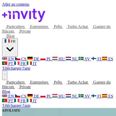
Aller au contenu
Particuliers
Entreprises
Prêts
Turbo Achat
Gagner du
Bitcoin
Private
Blog
FR
EN
CS
DE
PL
HU
NL
SV
FI
ES
PT
FR
IT
Télécharger l'app
Particuliers
Entreprises
Prêts
Turbo Achat
Gagner du
Bitcoin
Private
Blog
EN
CS
DE
PL
HU
NL
SV
FI
ES
PT
FR
IT
Télécharger l'app
AFFILIATE