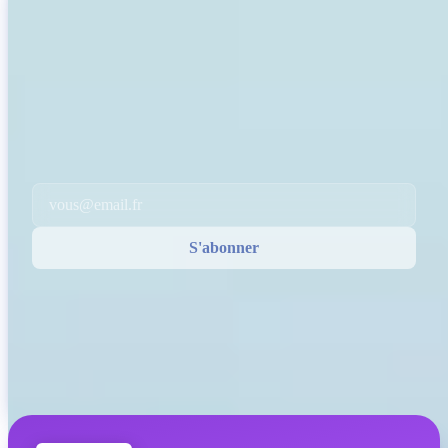
INVITY NEWSLETTER
Directement d'Invity
Notre message régulier — ce qui se passe dans Bitcoin, la finance, et
chez Invity.
En vous abonnant, vous acceptez de recevoir nos e-mails marketing et
produit. Désabonnez-vous à tout moment. Consultez notre
Politique de
confidentialité
.
Email
S'abonner