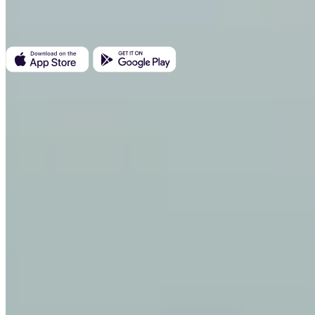
Kundratka 2359/17a 180 00 Prague 8 République tchèque
ID société : 223 69 775
Invity
Particuliers
Entreprise
Prêts
Turbo Achat
Gagner du Bitcoin
Private
Company
À propos
Mentions légales
Blog
Médias
Affiliate
Carrières