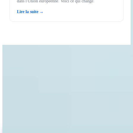
dans l'Union européenne. Voici ce qui change.
Lire la suite →
APPRENDS AVEC INVITY
Fais monter tes connaissances
Bitcoin
Des ressources pour les premiers acheteurs comme pour les stackers
de longue date. Pas de hype, pas de prédictions de prix — juste des
cadres et une pensée claire.