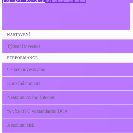
Led 2020 – Kvě 2026
Led 2020 – Zář 2025
NASTAVENÍ
Týdenní investice
PERFORMANCE
Celkem investováno
Konečná hodnota
Naakumulováno Bitcoinu
% více BTC vs standardní DCA
Absolutní zisk