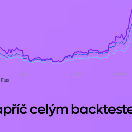
 Plus
apříč celým backtes