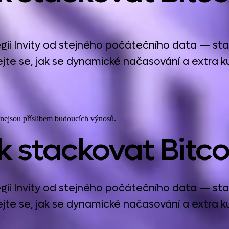
í Invity od stejného počátečního data — stan
jte se, jak se dynamické načasování a extra kup
 nejsou příslibem budoucích výnosů.
ak stackovat Bitco
í Invity od stejného počátečního data — stan
jte se, jak se dynamické načasování a extra kup