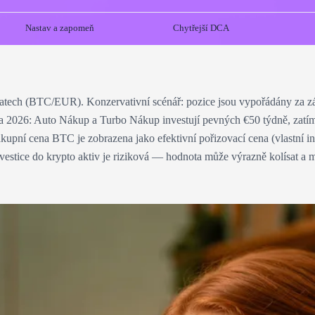
Nastav a zapomeň
Chytřejší DCA
datech (BTC/EUR). Konzervativní scénář: pozice jsou vypořádány za 
ětna 2026: Auto Nákup a Turbo Nákup investují pevných €50 týdně, zat
ákupní cena BTC je zobrazena jako efektivní pořizovací cena (vlastní
stice do krypto aktiv je riziková — hodnota může výrazně kolísat a může