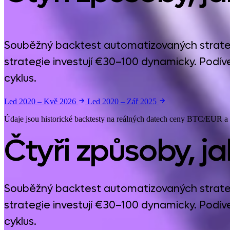
Souběžný backtest automatizovaných strategi
strategie investují €30–100 dynamicky. Podíve
cyklus.
Led 2020 – Kvě 2026
Led 2020 – Zář 2025
Údaje jsou historické backtesty na reálných datech ceny BTC/EUR a
Čtyři způsoby, j
Souběžný backtest automatizovaných strategi
strategie investují €30–100 dynamicky. Podíve
cyklus.