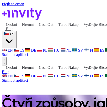
Přejít na obsah
Osobní
Firemní
Cash Out
Turbo Nákup
Vydělejte Bitc
Blog
CS
EN
CS
DE
PL
HU
NL
SV
FI
ES
Stáhnout aplikaci
Osobní
Firemní
Cash Out
Turbo Nákup
Vydělejte Bitc
Blog
EN
CS
DE
PL
HU
NL
SV
FI
ES
Stáhnout aplikaci
Čtyři způsoby, j