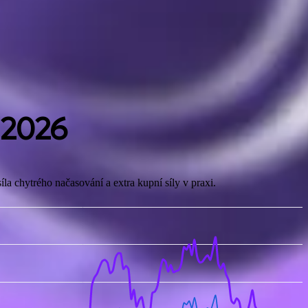
 2026
la chytrého načasování a extra kupní síly v praxi.