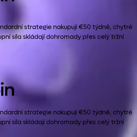
dardní strategie nakupují €50 týdně, chytré
ní síla skládají dohromady přes celý tržní
in
dardní strategie nakupují €50 týdně, chytré
ní síla skládají dohromady přes celý tržní