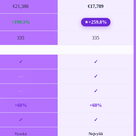
€21,388
€17,789
+199.3%
+259.8%
★
335
335
✓
✓
—
✓
—
✓
+60%
+60%
✓
✓
Vysoká
Nejvyšší