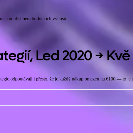
 nejsou příslibem budoucích výnosů.
tegií,
Led 2020 → Kvě
tegie odpoutávají i přesto, že je každý nákup omezen na €100 — to je sí