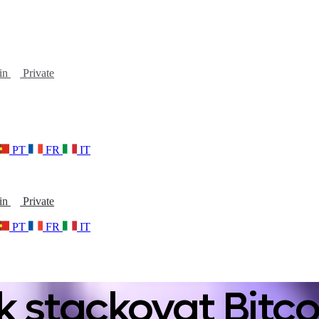
oin
Private
PT
FR
IT
oin
Private
PT
FR
IT
ak stackovat Bitco