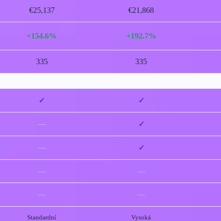
€25,137
€21,868
+154.6%
+192.7%
335
335
✓
✓
—
✓
—
✓
—
—
—
—
Standardní
Vysoká