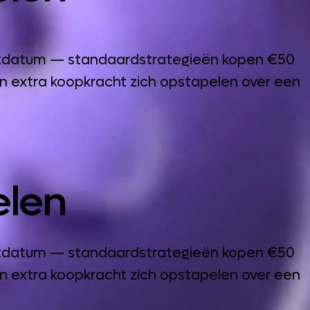
tartdatum — standaardstrategieën kopen €50
n extra koopkracht zich opstapelen over een
elen
tartdatum — standaardstrategieën kopen €50
n extra koopkracht zich opstapelen over een