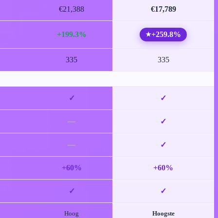
€21,388
€17,789
+199.3%
+259.8%
★
335
335
✓
✓
—
✓
—
✓
+60%
+60%
✓
✓
Hoog
Hoogste