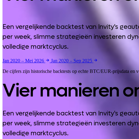
Een vergelijkende backtest van Invity's ge
per week, slimme strategieën investeren dy
volledige marktcyclus.
Jan 2020 – Mei 2026
Jan 2020 – Sep 2025
De cijfers zijn historische backtests op echte BTC/EUR-prijsdata en
Vier manieren om
Een vergelijkende backtest van Invity's ge
per week, slimme strategieën investeren dy
volledige marktcyclus.