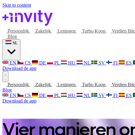
Skip to content
Persoonlijk
Zakelijk
Leningen
Turbo Koop
Verdien Bit
Blog
NL
EN
CS
DE
PL
HU
NL
SV
FI
ES
Download de app
Persoonlijk
Zakelijk
Leningen
Turbo Koop
Verdien Bit
Blog
EN
CS
DE
PL
HU
NL
SV
FI
ES
Download de app
Vier manieren om