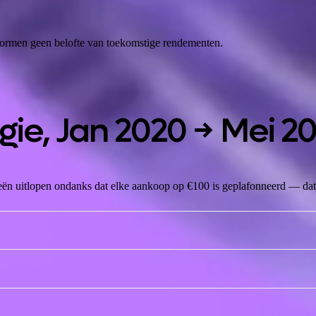
 vormen geen belofte van toekomstige rendementen.
gie,
Jan 2020 → Mei 2
ën uitlopen ondanks dat elke aankoop op €100 is geplafonneerd — dat i