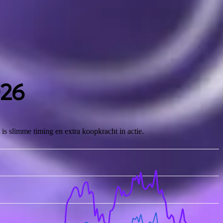
026
s slimme timing en extra koopkracht in actie.