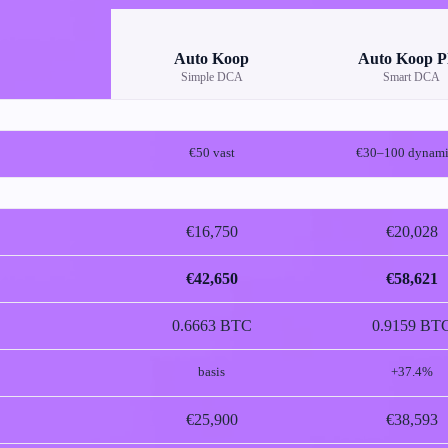
Auto Koop
Auto Koop P
Simple DCA
Smart DCA
€50 vast
€30–100 dynami
€16,750
€20,028
€42,650
€58,621
0.6663 BTC
0.9159 BT
basis
+37.4%
€25,900
€38,593