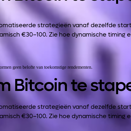
automatiseerde strategieën vanaf dezelfde s
namisch €30–100. Zie hoe dynamische timing e
 vormen geen belofte van toekomstige rendementen.
 Bitcoin te stap
automatiseerde strategieën vanaf dezelfde s
namisch €30–100. Zie hoe dynamische timing e