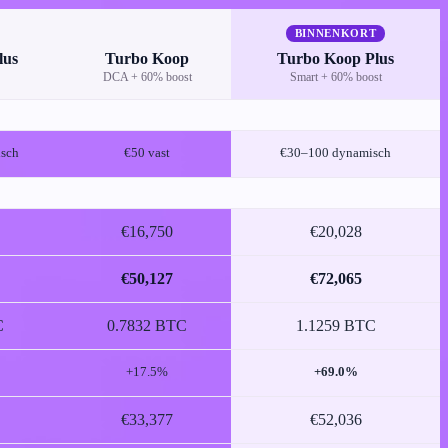
BINNENKORT
lus
Turbo Koop
Turbo Koop Plus
DCA + 60% boost
Smart + 60% boost
sch
€50 vast
€30–100 dynamisch
€16,750
€20,028
€50,127
€72,065
C
0.7832 BTC
1.1259 BTC
+17.5%
+69.0%
€33,377
€52,036