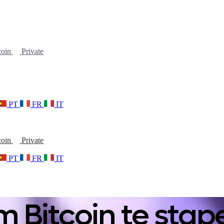
coin
Private
PT
FR
IT
coin
Private
PT
FR
IT
 Bitcoin te stap