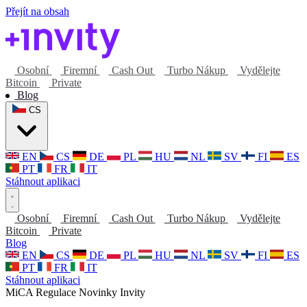
Přejít na obsah
Osobní
Firemní
Cash Out
Turbo Nákup
Vydělejte
Bitcoin
Private
Blog
CS
EN
CS
DE
PL
HU
NL
SV
FI
ES
PT
FR
IT
Stáhnout aplikaci
Osobní
Firemní
Cash Out
Turbo Nákup
Vydělejte
Bitcoin
Private
Blog
EN
CS
DE
PL
HU
NL
SV
FI
ES
PT
FR
IT
Stáhnout aplikaci
MiCA
Regulace
Novinky Invity