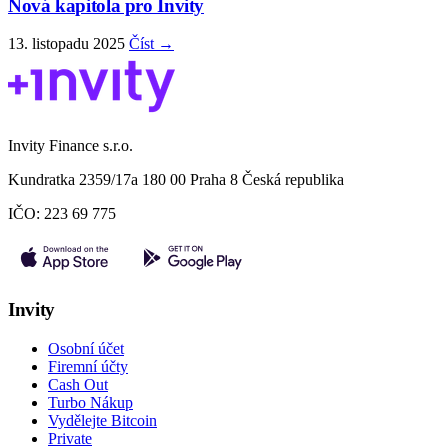
Nová kapitola pro Invity
13. listopadu 2025
Číst →
Invity Finance s.r.o.
Kundratka 2359/17a 180 00 Praha 8 Česká republika
IČO: 223 69 775
Invity
Osobní účet
Firemní účty
Cash Out
Turbo Nákup
Vydělejte Bitcoin
Private