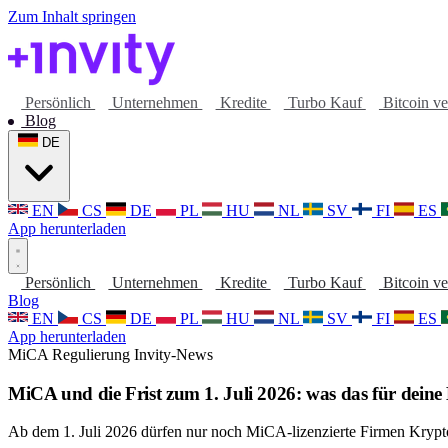
Zum Inhalt springen
Persönlich
Unternehmen
Kredite
Turbo Kauf
Bitcoin v
Blog
DE
EN
CS
DE
PL
HU
NL
SV
FI
ES
App herunterladen
Persönlich
Unternehmen
Kredite
Turbo Kauf
Bitcoin v
Blog
EN
CS
DE
PL
HU
NL
SV
FI
ES
App herunterladen
MiCA
Regulierung
Invity-News
MiCA und die Frist zum 1. Juli 2026: was das für deine 
Ab dem 1. Juli 2026 dürfen nur noch MiCA-lizenzierte Firmen Krypt