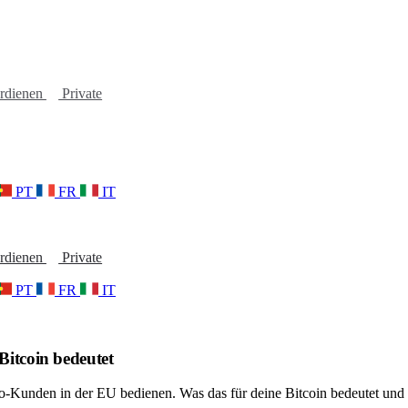
erdienen
Private
PT
FR
IT
erdienen
Private
PT
FR
IT
Bitcoin bedeutet
o-Kunden in der EU bedienen. Was das für deine Bitcoin bedeutet und 