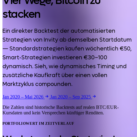
Vier Wege, Bitcoin zu
stacken
Ein direkter Backtest der automatisierten
Strategien von Invity ab demselben Startdatum
— Standardstrategien kaufen wöchentlich €50,
Smart-Strategien investieren €30–100
dynamisch. Sieh, wie dynamisches Timing und
zusätzliche Kaufkraft über einen vollen
Marktzyklus compounden.
Jan 2020 – Mai 2026
Jan 2020 – Sep 2025
Die Zahlen sind historische Backtests auf realen BTC/EUR-
Kursdaten und kein Versprechen künftiger Renditen.
PORTFOLIOWERT IM ZEITVERLAUF