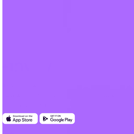
Invity Finance s.r.o.
Kundratka 2359/17a 180 00 Prag 8 Tschechische Republik
Unternehmens-ID: 223 69 775
Invity