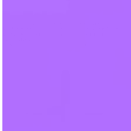
Ja. Invity Finance s.r.o. agiert unter EU-Finanzlizenz mit voller
MiCA-Konformität. Deine Aktivität ist durch dieselben Regeln
geschützt wie jeder regulierte Finanzdienstleister in der
Europäischen Union.
Wie unterscheidet sich Invity von einer Exchange?