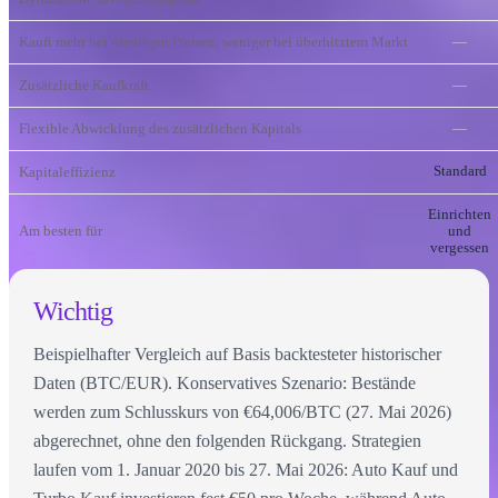
Kauft mehr bei niedrigen Preisen, weniger bei überhitztem Markt
—
Zusätzliche Kaufkraft
—
Flexible Abwicklung des zusätzlichen Kapitals
—
Kapitaleffizienz
Standard
Einrichten
Am besten für
und
vergessen
Wichtig
Beispielhafter Vergleich auf Basis backtesteter historischer
Daten (BTC/EUR). Konservatives Szenario: Bestände
werden zum Schlusskurs von €64,006/BTC (27. Mai 2026)
abgerechnet, ohne den folgenden Rückgang. Strategien
laufen vom 1. Januar 2020 bis 27. Mai 2026: Auto Kauf und