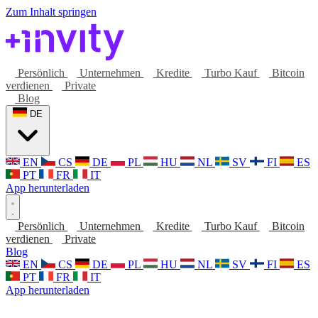
Zum Inhalt springen
Persönlich
Unternehmen
Kredite
Turbo Kauf
Bitcoin
verdienen
Private
Blog
DE
EN
CS
DE
PL
HU
NL
SV
FI
ES
PT
FR
IT
App herunterladen
Persönlich
Unternehmen
Kredite
Turbo Kauf
Bitcoin
verdienen
Private
Blog
EN
CS
DE
PL
HU
NL
SV
FI
ES
PT
FR
IT
App herunterladen