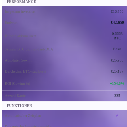
PERFORMANCE
Insgesamt investiert
€16,750
Endwert
€42,650
0.6663
Bitcoin akkumuliert
BTC
% mehr BTC vs. Standard-DCA
Basis
Absoluter Gewinn
€25,900
Durchschn. BTC-Kaufpreis
€25,137
ROI (Gewinn %)
+154.6%
Anzahl Käufe
335
FUNKTIONEN
Automatischer Zeitplan
✓
Dynamische Investitionsgröße
—