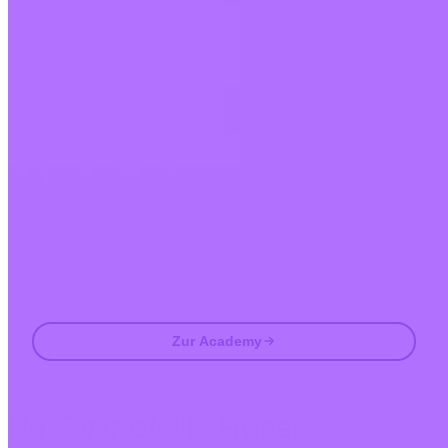
Kurze Lektionen, Quizze und praxisnahe Frameworks direkt in der
App.
Mit dem Besuch der Academy stimmst du zu, Marketing- und Produkt-
E-Mails von uns zu erhalten. Jederzeit abbestellen. Siehe unsere
Datenschutzerklärung
.
Email
Zur Academy
Häufig gestellte Fragen