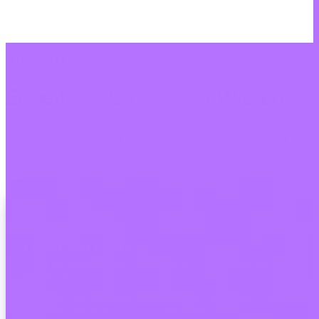
MIT INVITY LERNEN
Erweitere dein Bitcoin-Wissen
Ressourcen für Erstkäufer und erfahrene Stacker. Kein Hype, keine
Kursprognosen — nur Frameworks und klares Denken.
INVITY NEWSLETTER
Direkt von Invity
Unsere regelmäßige Nachricht — was bei Bitcoin, Finanzen und bei
Invity los ist.
Mit dem Abonnieren stimmst du zu, Marketing- und Produkt-E-Mails
von uns zu erhalten. Jederzeit abbestellen. Siehe unsere