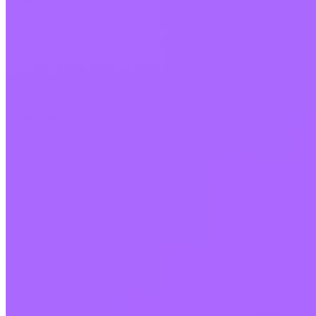
Persönlich
Unternehmen
Kredite
Turbo Kauf
Bitcoin verdienen
Private
Company
Über uns
Rechtliches
Blog
Medien
Affiliate
Karriere
Kontakt
Datenschutzerklärung
Allgemeine Geschäftsbedingungen
Cookie-
Richtlinie
Cookie-Einstellungen
Kryptowerte-Dienstleistungen werden von Invity Finance s.r.o. erbracht
(ID-Nr. 223 69 775, mit Sitz in Kundratka 2359/17a, 180 00 Prag 8,
Tschechische Republik), die von der Tschechischen Nationalbank als