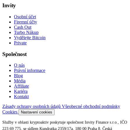
Invity
Osobní účet
Firemní účty
Cash Out
Turbo Nákup
Vydělejte Bitcoin
Private
Společnost
O nás
Právní informace
Blog
Média
Affiliate
Kariéra
Kontakt
Zásady ochrany osobních údajů
Všeobecné obchodní podmínky
Cookies
Nastavení cookies
Služby v oblasti kryptoaktiv poskytuje společnost Invity Finance s.r.o., IČO
223 69 775, se sídlem Kundratka 2359/17a, 180 00 Praha 8, Česká