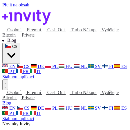
Přejít na obsah
Osobní
Firemní
Cash Out
Turbo Nákup
Vydělejte
Bitcoin
Private
Blog
CS
EN
CS
DE
PL
HU
NL
SV
FI
ES
PT
FR
IT
Stáhnout aplikaci
Osobní
Firemní
Cash Out
Turbo Nákup
Vydělejte
Bitcoin
Private
Blog
EN
CS
DE
PL
HU
NL
SV
FI
ES
PT
FR
IT
Stáhnout aplikaci
Novinky Invity