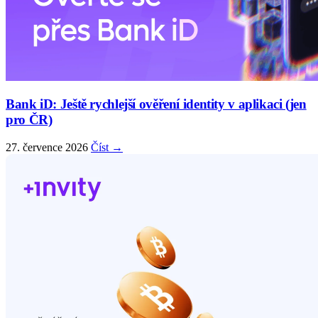
Bank iD: Ještě rychlejší ověření identity v aplikaci (jen
pro ČR)
27. července 2026
Číst →