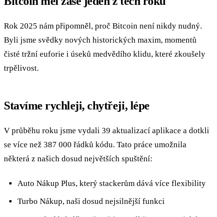
Bitcoin měl zase jeden z těch roků
Rok 2025 nám připomněl, proč Bitcoin není nikdy nudný.
Byli jsme svědky nových historických maxim, momentů
čisté tržní euforie i úseků medvědího klidu, které zkoušely
trpělivost.
Stavíme rychleji, chytřeji, lépe
V průběhu roku jsme vydali 39 aktualizací aplikace a dotkli
se více než 387 000 řádků kódu. Tato práce umožnila
některá z našich dosud největších spuštění:
Auto Nákup Plus, který stackerům dává více flexibility
Turbo Nákup, naši dosud nejsilnější funkci