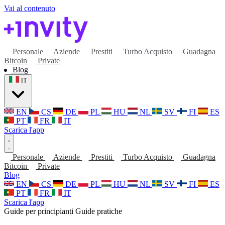
Vai al contenuto
Personale
Aziende
Prestiti
Turbo Acquisto
Guadagna
Bitcoin
Private
Blog
IT
EN
CS
DE
PL
HU
NL
SV
FI
ES
PT
FR
IT
Scarica l'app
Personale
Aziende
Prestiti
Turbo Acquisto
Guadagna
Bitcoin
Private
Blog
EN
CS
DE
PL
HU
NL
SV
FI
ES
PT
FR
IT
Scarica l'app
Guide per principianti
Guide pratiche