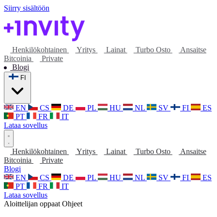
Siirry sisältöön
Henkilökohtainen
Yritys
Lainat
Turbo Osto
Ansaitse
Bitcoinia
Private
Blogi
FI
EN
CS
DE
PL
HU
NL
SV
FI
ES
PT
FR
IT
Lataa sovellus
Henkilökohtainen
Yritys
Lainat
Turbo Osto
Ansaitse
Bitcoinia
Private
Blogi
EN
CS
DE
PL
HU
NL
SV
FI
ES
PT
FR
IT
Lataa sovellus
Aloittelijan oppaat
Ohjeet