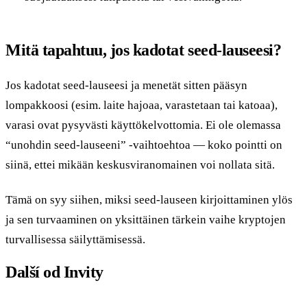
Mitä tapahtuu, jos kadotat seed-lauseesi?
Jos kadotat seed-lauseesi ja menetät sitten pääsyn
lompakkoosi (esim. laite hajoaa, varastetaan tai katoaa),
varasi ovat pysyvästi käyttökelvottomia. Ei ole olemassa
“unohdin seed-lauseeni” -vaihtoehtoa — koko pointti on
siinä, ettei mikään keskusviranomainen voi nollata sitä.
Tämä on syy siihen, miksi seed-lauseen kirjoittaminen ylös
ja sen turvaaminen on yksittäinen tärkein vaihe kryptojen
turvallisessa säilyttämisessä.
Další od Invity