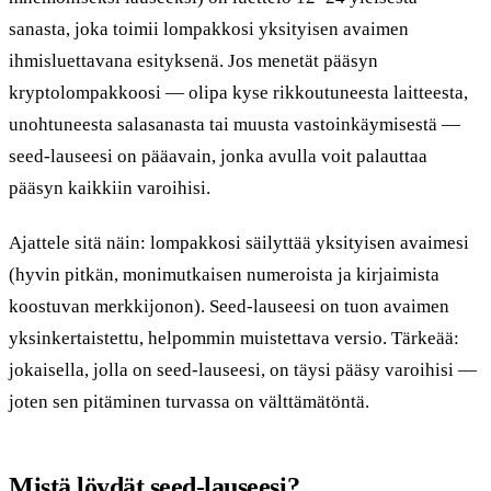
sanasta, joka toimii lompakkosi yksityisen avaimen
ihmisluettavana esityksenä. Jos menetät pääsyn
kryptolompakkoosi — olipa kyse rikkoutuneesta laitteesta,
unohtuneesta salasanasta tai muusta vastoinkäymisestä —
seed-lauseesi on pääavain, jonka avulla voit palauttaa
pääsyn kaikkiin varoihisi.
Ajattele sitä näin: lompakkosi säilyttää yksityisen avaimesi
(hyvin pitkän, monimutkaisen numeroista ja kirjaimista
koostuvan merkkijonon). Seed-lauseesi on tuon avaimen
yksinkertaistettu, helpommin muistettava versio. Tärkeää:
jokaisella, jolla on seed-lauseesi, on täysi pääsy varoihisi —
joten sen pitäminen turvassa on välttämätöntä.
Mistä löydät seed-lauseesi?