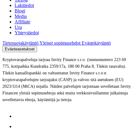
Lakitiedot
Blogi
Media
Affiliate
Ura
Yhteystiedot
Tietosuojakäytäntö
Yleiset sopimusehdot
Evästekäytäntö
Evästeasetukset
Kryptovarapalveluja tarjoaa Invity Finance s.r.o. (tunnusnumero 223 69
775, kotipaikka Kundratka 2359/17a, 180 00 Praha 8, Tšekin tasavalta).
Tšekin kansallispankki on valtuuttanut Invity Finance s.r.o:n
kryptovarapalvelujen tarjoajaksi (CASP) ja valvoo sitä asetuksen (EU)
2023/1114 (MiCA) nojalla. Näiden palvelujen tarjontaan sovelletaan Invity
Financen yleisiä sopimusehtoja sekä muita verkkosivuillamme julkaistuja
sovellettavia ehtoja, käytäntöjä ja tietoja.