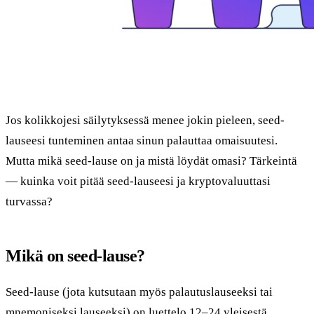
Jos kolikkojesi säilytyksessä menee jokin pieleen, seed-
lauseesi tunteminen antaa sinun palauttaa omaisuutesi.
Mutta mikä seed-lause on ja mistä löydät omasi? Tärkeintä
— kuinka voit pitää seed-lauseesi ja kryptovaluuttasi
turvassa?
Mikä on seed-lause?
Seed-lause (jota kutsutaan myös palautuslauseeksi tai
mnemoniseksi lauseeksi) on luettelo 12–24 yleisestä