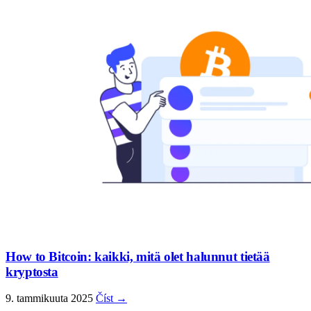
How to Bitcoin: kaikki, mitä olet halunnut tietää
kryptosta
9. tammikuuta 2025
Číst →