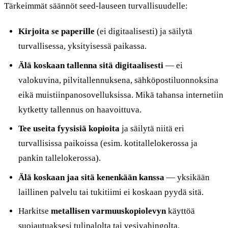
Tärkeimmät säännöt seed-lauseen turvallisuudelle:
Kirjoita se paperille
(ei digitaalisesti) ja säilytä
turvallisessa, yksityisessä paikassa.
Älä koskaan tallenna sitä digitaalisesti
— ei
valokuvina, pilvitallennuksena, sähköpostiluonnoksina
eikä muistiinpanosovelluksissa. Mikä tahansa internetiin
kytketty tallennus on haavoittuva.
Tee useita fyysisiä kopioita
ja säilytä niitä eri
turvallisissa paikoissa (esim. kotitallelokerossa ja
pankin tallelokerossa).
Älä koskaan jaa sitä kenenkään kanssa
— yksikään
laillinen palvelu tai tukitiimi ei koskaan pyydä sitä.
Harkitse
metallisen varmuuskopiolevyn
käyttöä
suojautuaksesi tulipalolta tai vesivahingolta.