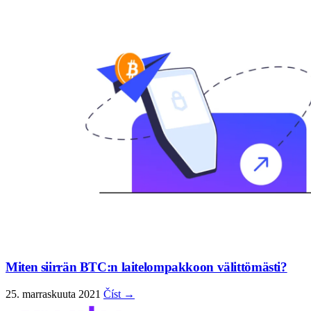
Miten siirrän BTC:n laitelompakkoon välittömästi?
25. marraskuuta 2021
Číst →