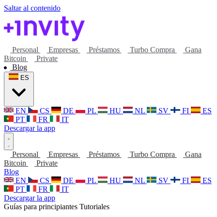
Saltar al contenido
Personal
Empresas
Préstamos
Turbo Compra
Gana
Bitcoin
Private
Blog
ES
EN
CS
DE
PL
HU
NL
SV
FI
ES
PT
FR
IT
Descargar la app
Personal
Empresas
Préstamos
Turbo Compra
Gana
Bitcoin
Private
Blog
EN
CS
DE
PL
HU
NL
SV
FI
ES
PT
FR
IT
Descargar la app
Guías para principiantes
Tutoriales