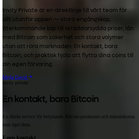
Invity Private är en direktlinje till vårt team för
allt utanför appen — stora engångsköp,
återkommande köp till skräddarsydda priser, lån
med Bitcoin som säkerhet och stora volymer
utan att röra marknaden. En kontakt, bara
Bitcoin, och praktisk hjälp att flytta dina coins till
din egen förvaring.
Mejla David
invity private
En kontakt, bara Bitcoin
En direkt service för betydande Bitcoin-positioner och människorna
som äger dem.
Egen kontakt