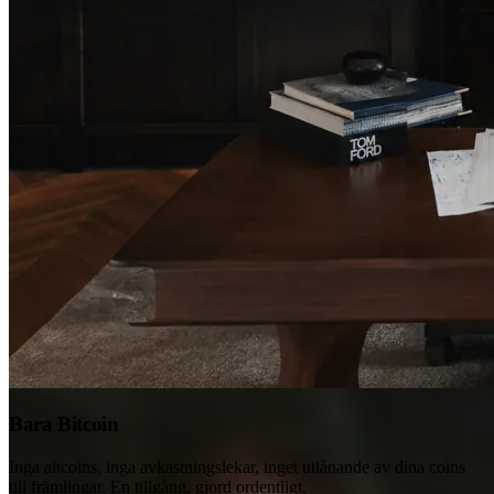
Bara Bitcoin
Inga altcoins, inga avkastningslekar, inget utlånande av dina coins
till främlingar. En tillgång, gjord ordentligt.