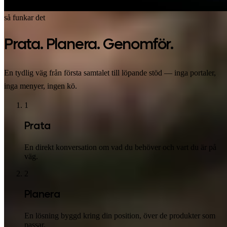
så funkar det
Prata. Planera. Genomför.
En tydlig väg från första samtalet till löpande stöd — inga portaler,
inga menyer, ingen kö.
1
Prata
En direkt konversation om vad du behöver och vart du är på
väg.
2
Planera
En lösning byggd kring din position, över de produkter som
passar.