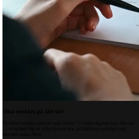
Dina nycklar, på rätt sätt
Vi tillhör samma koncern som Trezor. Vi säljer dig inte bara Bitcoin
— vi hjälper dig att själv förvara den, på hårdvara som har varit
betrodd sedan 2014.