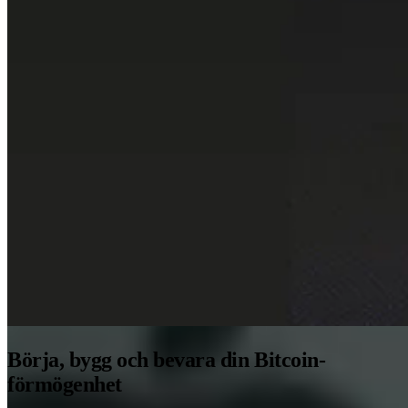
Börja, bygg och bevara din Bitcoin-
förmögenhet