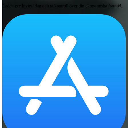
Ladda ner Invity idag och ta kontroll över din ekonomiska framtid.