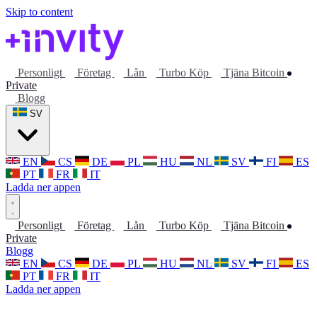
Skip to content
Personligt
Företag
Lån
Turbo Köp
Tjäna Bitcoin
Private
Blogg
SV
EN
CS
DE
PL
HU
NL
SV
FI
ES
PT
FR
IT
Ladda ner appen
Personligt
Företag
Lån
Turbo Köp
Tjäna Bitcoin
Private
Blogg
EN
CS
DE
PL
HU
NL
SV
FI
ES
PT
FR
IT
Ladda ner appen