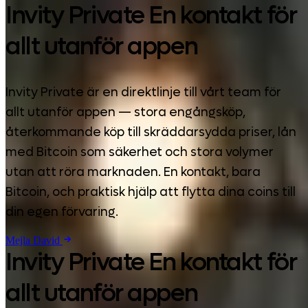
Invity Private En kontakt för
allt utanför appen
Invity Private är en direktlinje till vårt team för
allt utanför appen — stora engångsköp,
återkommande köp till skräddarsydda priser, lån
med Bitcoin som säkerhet och stora volymer
utan att röra marknaden. En kontakt, bara
Bitcoin, och praktisk hjälp att flytta dina coins till
din egen förvaring.
Mejla David
Invity Private En kontakt för
allt utanför appen