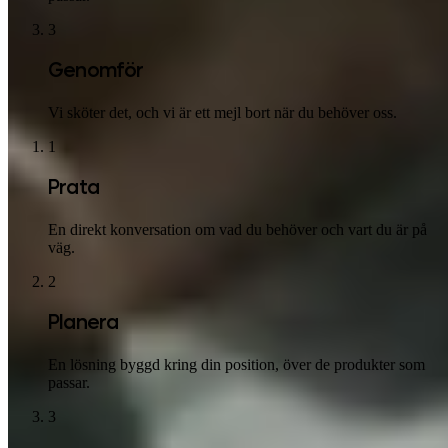
3
Genomför
Vi sköter det, och vi är ett mejl bort när du behöver oss.
1
Prata
En direkt konversation om vad du behöver och vart du är på
väg.
2
Planera
En lösning byggd kring din position, över de produkter som
passar.
3