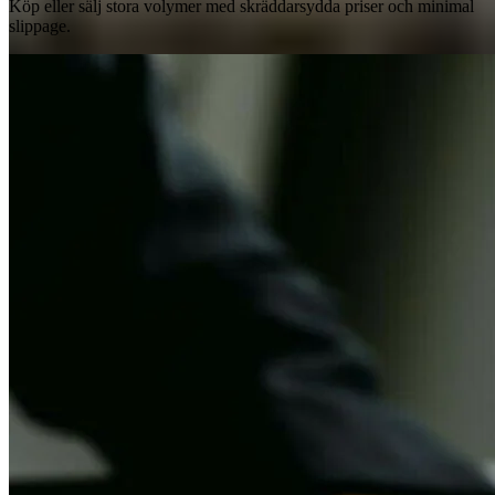
Köp eller sälj stora volymer med skräddarsydda priser och minimal
slippage.