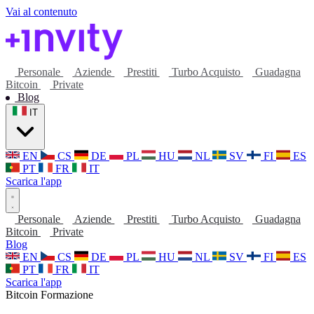
Vai al contenuto
Personale
Aziende
Prestiti
Turbo Acquisto
Guadagna
Bitcoin
Private
Blog
IT
EN
CS
DE
PL
HU
NL
SV
FI
ES
PT
FR
IT
Scarica l'app
Personale
Aziende
Prestiti
Turbo Acquisto
Guadagna
Bitcoin
Private
Blog
EN
CS
DE
PL
HU
NL
SV
FI
ES
PT
FR
IT
Scarica l'app
Bitcoin
Formazione