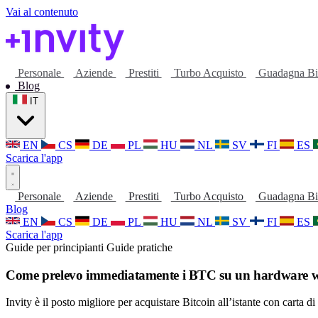
Vai al contenuto
Personale
Aziende
Prestiti
Turbo Acquisto
Guadagna Bi
Blog
IT
EN
CS
DE
PL
HU
NL
SV
FI
ES
Scarica l'app
Personale
Aziende
Prestiti
Turbo Acquisto
Guadagna Bi
Blog
EN
CS
DE
PL
HU
NL
SV
FI
ES
Scarica l'app
Guide per principianti
Guide pratiche
Come prelevo immediatamente i BTC su un hardware w
Invity è il posto migliore per acquistare Bitcoin all’istante con carta