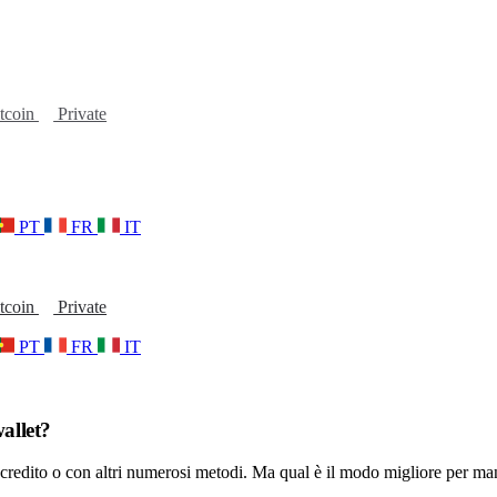
tcoin
Private
PT
FR
IT
tcoin
Private
PT
FR
IT
allet?
 di credito o con altri numerosi metodi. Ma qual è il modo migliore per m