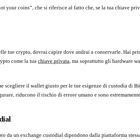
t your coins”, che si riferisce al fatto che, se la tua chiave priv
delle tue crypto, dovrai capire dove andrai a conservarle. Hai p
rypto come la tua
chiave privata
, ma soprattutto gli hardware wal
 scegliere il wallet giusto per le tue esigenze di custodia di B
gurare, riducono il rischio di errore umano e sono estremamente
dial
pto da un exchange custodial dipendono dalla piattaforma stessa, 