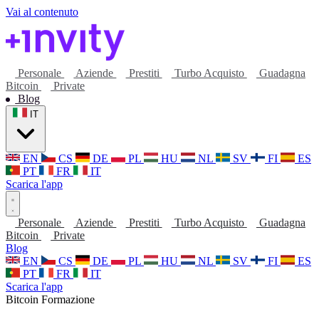
Vai al contenuto
Personale
Aziende
Prestiti
Turbo Acquisto
Guadagna
Bitcoin
Private
Blog
IT
EN
CS
DE
PL
HU
NL
SV
FI
ES
PT
FR
IT
Scarica l'app
Personale
Aziende
Prestiti
Turbo Acquisto
Guadagna
Bitcoin
Private
Blog
EN
CS
DE
PL
HU
NL
SV
FI
ES
PT
FR
IT
Scarica l'app
Bitcoin
Formazione