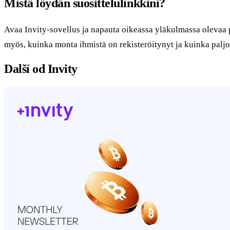
Mistä löydän suosittelulinkkini?
Avaa Invity-sovellus ja napauta oikeassa yläkulmassa olevaa pa
myös, kuinka monta ihmistä on rekisteröitynyt ja kuinka paljo
Další od Invity