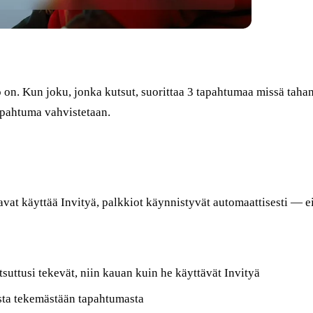
o on. Kun joku, jonka kutsut, suorittaa 3 tapahtumaa missä taha
tapahtuma vahvistetaan.
lkavat käyttää Invityä, palkkiot käynnistyvät automaattisesti — e
suttusi tekevät, niin kauan kuin he käyttävät Invityä
esta tekemästään tapahtumasta