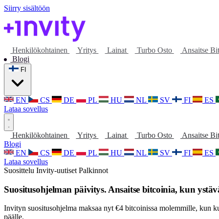
Siirry sisältöön
Henkilökohtainen
Yritys
Lainat
Turbo Osto
Ansaitse Bi
Blogi
FI
EN
CS
DE
PL
HU
NL
SV
FI
ES
Lataa sovellus
Henkilökohtainen
Yritys
Lainat
Turbo Osto
Ansaitse Bi
Blogi
EN
CS
DE
PL
HU
NL
SV
FI
ES
Lataa sovellus
Suosittelu
Invity-uutiset
Palkinnot
Suositusohjelman päivitys. Ansaitse bitcoinia, kun ystäv
Invityn suositusohjelma maksaa nyt €4 bitcoinissa molemmille, kun k
päälle.