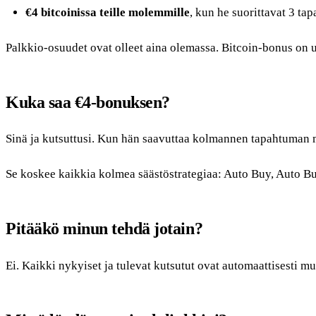
€4 bitcoinissa teille molemmille
, kun he suorittavat 3 t
Palkkio-osuudet ovat olleet aina olemassa. Bitcoin-bonus on u
Kuka saa €4-bonuksen?
Sinä ja kutsuttusi. Kun hän saavuttaa kolmannen tapahtuman m
Se koskee kaikkia kolmea säästöstrategiaa: Auto Buy, Auto Bu
Pitääkö minun tehdä jotain?
Ei. Kaikki nykyiset ja tulevat kutsutut ovat automaattisesti mu