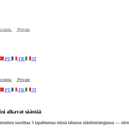
tcoinia
Private
PT
FR
IT
tcoinia
Private
PT
FR
IT
äsi alkavat säästää
utsuttusi suorittaa 3 tapahtumaa missä tahansa säästöstrategiassa — o