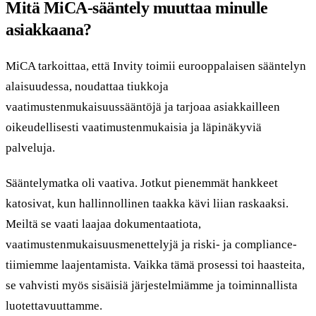
Mitä MiCA-sääntely muuttaa minulle
asiakkaana?
MiCA tarkoittaa, että Invity toimii eurooppalaisen sääntelyn
alaisuudessa, noudattaa tiukkoja
vaatimustenmukaisuussääntöjä ja tarjoaa asiakkailleen
oikeudellisesti vaatimustenmukaisia ja läpinäkyviä
palveluja.
Sääntelymatka oli vaativa. Jotkut pienemmät hankkeet
katosivat, kun hallinnollinen taakka kävi liian raskaaksi.
Meiltä se vaati laajaa dokumentaatiota,
vaatimustenmukaisuusmenettelyjä ja riski- ja compliance-
tiimiemme laajentamista. Vaikka tämä prosessi toi haasteita,
se vahvisti myös sisäisiä järjestelmiämme ja toiminnallista
luotettavuuttamme.