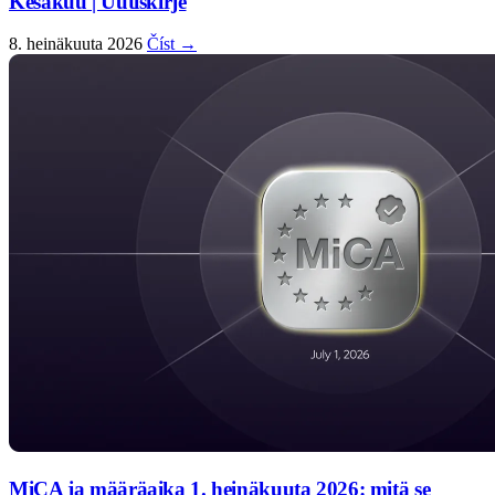
Kesäkuu | Uutiskirje
8. heinäkuuta 2026
Číst →
MiCA ja määräaika 1. heinäkuuta 2026: mitä se