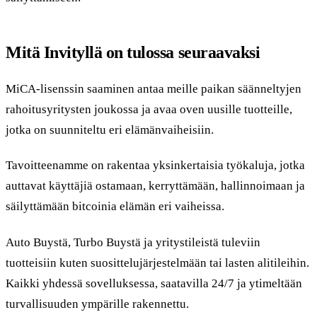
Mitä Invityllä on tulossa seuraavaksi
MiCA-lisenssin saaminen antaa meille paikan säänneltyjen
rahoitusyritysten joukossa ja avaa oven uusille tuotteille,
jotka on suunniteltu eri elämänvaiheisiin.
Tavoitteenamme on rakentaa yksinkertaisia työkaluja, jotka
auttavat käyttäjiä ostamaan, kerryttämään, hallinnoimaan ja
säilyttämään bitcoinia elämän eri vaiheissa.
Auto Buystä, Turbo Buystä ja yritystileistä tuleviin
tuotteisiin kuten suosittelujärjestelmään tai lasten alitileihin.
Kaikki yhdessä sovelluksessa, saatavilla 24/7 ja ytimeltään
turvallisuuden ympärille rakennettu.