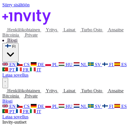
Siirry sisältöön
Henkilökohtainen
Yritys
Lainat
Turbo Osto
Ansaitse
Bitcoinia
Private
Blogi
FI
EN
CS
DE
PL
HU
NL
SV
FI
ES
PT
FR
IT
Lataa sovellus
Henkilökohtainen
Yritys
Lainat
Turbo Osto
Ansaitse
Bitcoinia
Private
Blogi
EN
CS
DE
PL
HU
NL
SV
FI
ES
PT
FR
IT
Lataa sovellus
Invity-uutiset