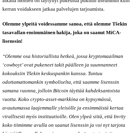
aikana monien on täytynyt pukeutua pukuun useammin kuin
kerran voidakseen jatkaa palvelujen tarjoamista.
Olemme ylpeitä voidessamme sanoa, että olemme Tšekin
tasavallan ensimmäinen hakija, joka on saanut MiCA-
lisenssin!
“Olemme osa historiallista hetkeä, jossa kryptomaailman
‘cowboyt’ ovat pukeneet takit päälleen ja suunnanneet
kokouksiin Tšekin keskuspankin kanssa. Tuntuu
odottamattomankin symboliselta, että saamme lisenssin
samana vuonna, jolloin Bitcoin täyttää kahdeksantoista
vuotta. Koko crypto-asset-markkina on kypsymässä,
avautumassa laajemmalle yleisölle ja ensimmäistä kertaa
virallisesti myös instituutioille. Olen ylpeä siitä, että Invity
koko tiimimme avulla on saanut lisenssin ja voi nyt tarjota