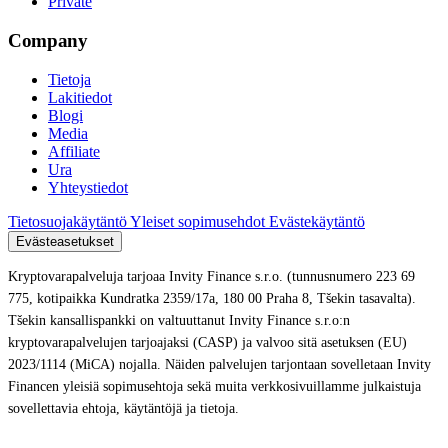
Private
Company
Tietoja
Lakitiedot
Blogi
Media
Affiliate
Ura
Yhteystiedot
Tietosuojakäytäntö
Yleiset sopimusehdot
Evästekäytäntö
Evästeasetukset
Kryptovarapalveluja tarjoaa Invity Finance s.r.o. (tunnusnumero 223 69
775, kotipaikka Kundratka 2359/17a, 180 00 Praha 8, Tšekin tasavalta).
Tšekin kansallispankki on valtuuttanut Invity Finance s.r.o:n
kryptovarapalvelujen tarjoajaksi (CASP) ja valvoo sitä asetuksen (EU)
2023/1114 (MiCA) nojalla. Näiden palvelujen tarjontaan sovelletaan Invity
Financen yleisiä sopimusehtoja sekä muita verkkosivuillamme julkaistuja
sovellettavia ehtoja, käytäntöjä ja tietoja.