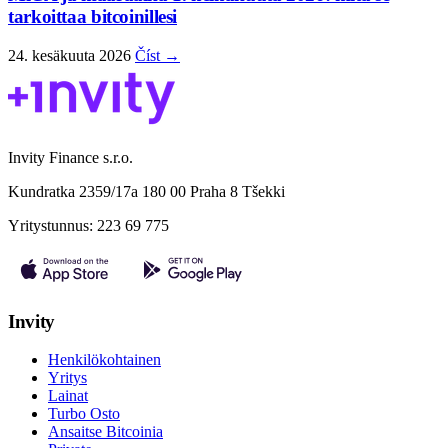
tarkoittaa bitcoinillesi
24. kesäkuuta 2026
Číst →
Invity Finance s.r.o.
Kundratka 2359/17a 180 00 Praha 8 Tšekki
Yritystunnus: 223 69 775
Invity
Henkilökohtainen
Yritys
Lainat
Turbo Osto
Ansaitse Bitcoinia