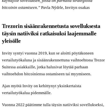
käyttäjille sovelluksen, jossa on parhaita strategioita
bitcoinin ostamiseen.”
Pavla Nýdrle, Invityn osakas
Trezorin sisäänrakennetusta sovelluksesta
täysin natiiviksi ratkaisuksi laajemmalle
yleisölle
Invity syntyi vuonna 2019, kun se aloitti pöytäkoneen
vertailutyökaluna ja sisäänrakennettuna vaihtoehtona Trezor
Suitessa asiakkaille, jotka halusivat löytää parhaan
vaihtoehdon bitcoiniensa ostamiseen tai myymiseen.
Ajan myötä Invity on kehittynyt yksinkertaista
vertailutyökalua pidemmälle.
Vuonna 2022 päätimme tulla täysin natiiviksi sovellukseksi,