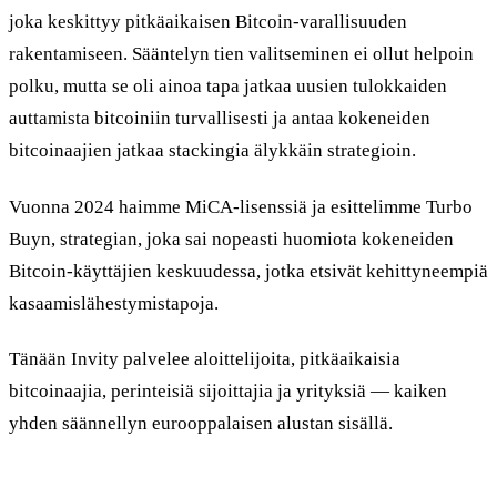
joka keskittyy pitkäaikaisen Bitcoin-varallisuuden
rakentamiseen. Sääntelyn tien valitseminen ei ollut helpoin
polku, mutta se oli ainoa tapa jatkaa uusien tulokkaiden
auttamista bitcoiniin turvallisesti ja antaa kokeneiden
bitcoinaajien jatkaa stackingia älykkäin strategioin.
Vuonna 2024 haimme MiCA-lisenssiä ja esittelimme Turbo
Buyn, strategian, joka sai nopeasti huomiota kokeneiden
Bitcoin-käyttäjien keskuudessa, jotka etsivät kehittyneempiä
kasaamislähestymistapoja.
Tänään Invity palvelee aloittelijoita, pitkäaikaisia
bitcoinaajia, perinteisiä sijoittajia ja yrityksiä — kaiken
yhden säännellyn eurooppalaisen alustan sisällä.