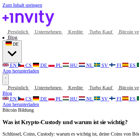
Zum Inhalt springen
Persönlich
Unternehmen
Kredite
Turbo Kauf
Bitcoin v
Blog
DE
EN
CS
DE
PL
HU
NL
SV
FI
ES
App herunterladen
Persönlich
Unternehmen
Kredite
Turbo Kauf
Bitcoin v
Blog
EN
CS
DE
PL
HU
NL
SV
FI
ES
App herunterladen
Bitcoin
Bildung
Was ist Krypto-Custody und warum ist sie wichtig?
Schlüssel, Coins, Custody: warum es wichtig ist, deine Coins von 