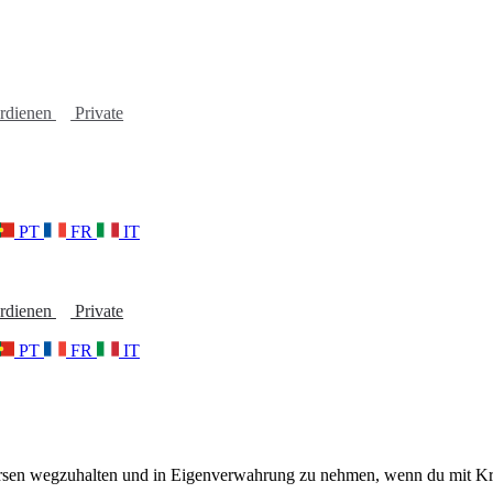
erdienen
Private
PT
FR
IT
erdienen
Private
PT
FR
IT
Börsen wegzuhalten und in Eigenverwahrung zu nehmen, wenn du mit Kr