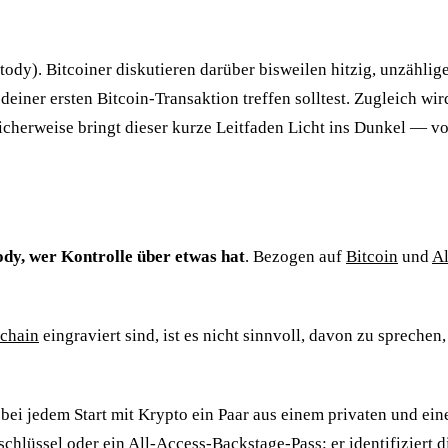
ody). Bitcoiner diskutieren darüber bisweilen hitzig, unzähli
deiner ersten Bitcoin-Transaktion treffen solltest. Zugleich wi
licherweise bringt dieser kurze Leitfaden Licht ins Dunkel — v
dy, wer Kontrolle über etwas hat
. Bezogen auf
Bitcoin
und
Al
chain
eingraviert sind, ist es nicht sinnvoll, davon zu spreche
u bei jedem Start mit Krypto ein Paar aus einem privaten und ein
chlüssel oder ein All-Access-Backstage-Pass: er identifiziert d