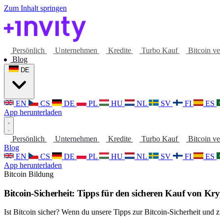
Zum Inhalt springen
Persönlich
Unternehmen
Kredite
Turbo Kauf
Bitcoin v
Blog
DE
EN
CS
DE
PL
HU
NL
SV
FI
ES
App herunterladen
Persönlich
Unternehmen
Kredite
Turbo Kauf
Bitcoin v
Blog
EN
CS
DE
PL
HU
NL
SV
FI
ES
App herunterladen
Bitcoin
Bildung
Bitcoin-Sicherheit: Tipps für den sicheren Kauf von Kr
Ist Bitcoin sicher? Wenn du unsere Tipps zur Bitcoin-Sicherheit und