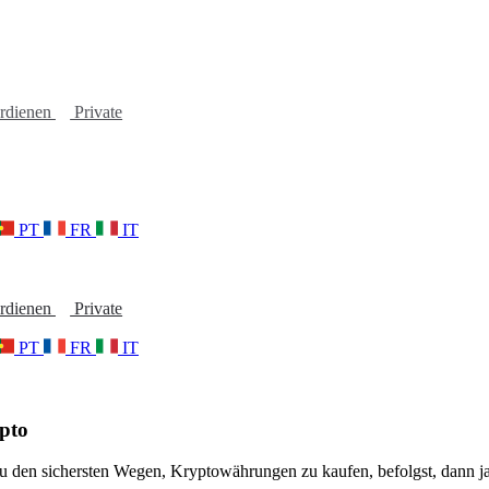
erdienen
Private
PT
FR
IT
erdienen
Private
PT
FR
IT
ypto
 zu den sichersten Wegen, Kryptowährungen zu kaufen, befolgst, dann ja