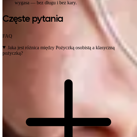
wygasa — bez długu i bez kary.
Częste pytania
FAQ
Jaka jest różnica między Pożyczką osobistą a klasyczną
pożyczką?