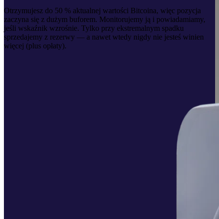
Otrzymujesz do 50 % aktualnej wartości Bitcoina, więc pozycja
zaczyna się z dużym buforem. Monitorujemy ją i powiadamiamy,
jeśli wskaźnik wzrośnie. Tylko przy ekstremalnym spadku
sprzedajemy z rezerwy — a nawet wtedy nigdy nie jesteś winien
więcej (plus opłaty).