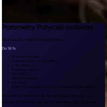
Parametry Pożyczki osobistej
AKTUALNEJ WARTOŚCI BITCOINA
Do 50 %
Stała cena odkupu
Ustalona z góry, na cały okres
1–36 miesięcy
Wybierasz okres
Od 4 000 €
Minimalna kwota
Bez długu
Nigdy nie zwracasz więcej, niż otrzymałeś (plus opłaty)
Twój Bitcoin ustala warunki. Bez weryfikacji dochodu, bez
scoringu kredytowego, bez rat. Tak skonstruowane, że zawsze