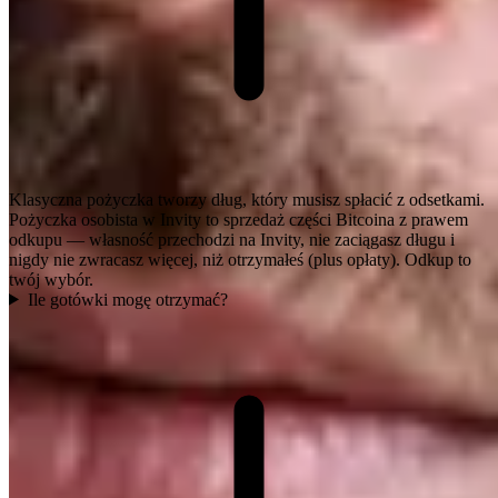
Klasyczna pożyczka tworzy dług, który musisz spłacić z odsetkami.
Pożyczka osobista w Invity to sprzedaż części Bitcoina z prawem
odkupu — własność przechodzi na Invity, nie zaciągasz długu i
nigdy nie zwracasz więcej, niż otrzymałeś (plus opłaty). Odkup to
twój wybór.
Ile gotówki mogę otrzymać?