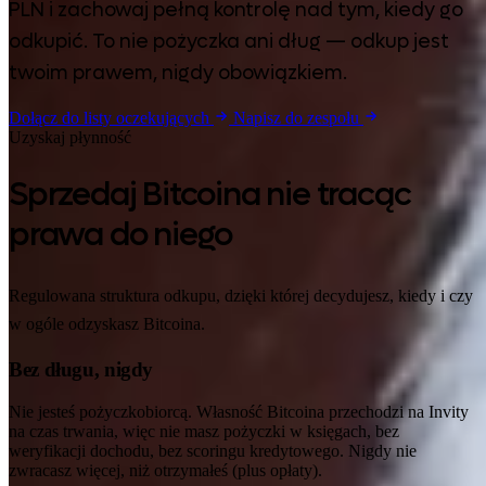
PLN i zachowaj pełną kontrolę nad tym, kiedy go
odkupić. To nie pożyczka ani dług — odkup jest
twoim prawem, nigdy obowiązkiem.
Dołącz do listy oczekujących
Napisz do zespołu
Uzyskaj płynność
Sprzedaj Bitcoina nie tracąc
prawa do niego
Regulowana struktura odkupu, dzięki której decydujesz, kiedy i czy
w ogóle odzyskasz Bitcoina.
Bez długu, nigdy
Nie jesteś pożyczkobiorcą. Własność Bitcoina przechodzi na Invity
na czas trwania, więc nie masz pożyczki w księgach, bez
weryfikacji dochodu, bez scoringu kredytowego. Nigdy nie
zwracasz więcej, niż otrzymałeś (plus opłaty).