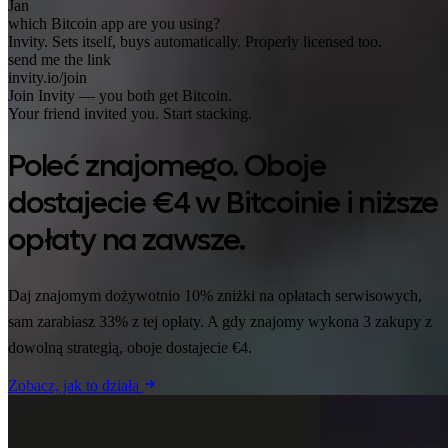
Jan
which Bitcoin app are you using?
Invity. Sets itself, buys automatically. Properly licensed too.
send me the link
invity.io/join
Join Invity — you both get Bitcoin.
Your friend invited you. Start stacking.
Poleć znajomego. Oboje
dostajecie €4 w Bitcoinie i niższe
opłaty na zawsze.
Daj znajomym dożywotnio 10% zniżki na opłatach serwisowych,
sam zarabiasz 33% z tej opłaty. A gdy znajomy wykona 3 zakupy z
dowolną strategią, oboje dostajecie €4.
Zobacz, jak to działa