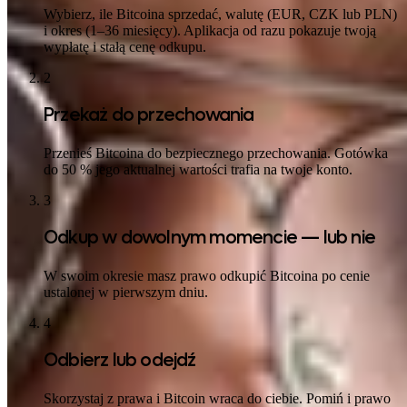
Wybierz, ile Bitcoina sprzedać, walutę (EUR, CZK lub PLN)
i okres (1–36 miesięcy). Aplikacja od razu pokazuje twoją
wypłatę i stałą cenę odkupu.
2
Przekaż do przechowania
Przenieś Bitcoina do bezpiecznego przechowania. Gotówka
do 50 % jego aktualnej wartości trafia na twoje konto.
3
Odkup w dowolnym momencie — lub nie
W swoim okresie masz prawo odkupić Bitcoina po cenie
ustalonej w pierwszym dniu.
4
Odbierz lub odejdź
Skorzystaj z prawa i Bitcoin wraca do ciebie. Pomiń i prawo