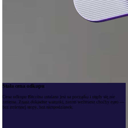
Stała cena odkupu
Cena odkupu Bitcoina ustalana jest na początku i nigdy się nie
zmienia. Znasz dokładne warunki, zanim weźmiesz choćby euro —
bez zmiennej stopy, bez niespodzianek.