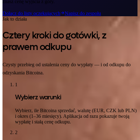
znasz cenę wyjścia z góry.
Dołącz do listy oczekujących
Napisz do zespołu
Jak to działa
Cztery kroki do gotówki, z
prawem odkupu
Czysty przebieg od ustalenia ceny do wypłaty — i od odkupu do
odzyskania Bitcoina.
1
Wybierz warunki
Wybierz, ile Bitcoina sprzedać, walutę (EUR, CZK lub PLN)
i okres (1–36 miesięcy). Aplikacja od razu pokazuje twoją
wypłatę i stałą cenę odkupu.
2