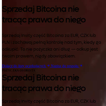
Sprzedaj Bitcoina nie
tracąc prawa do niego
Sprzedaj Invity część Bitcoina za EUR, CZK lub
PLN i zachowaj pełną kontrolę nad tym, kiedy go
odkupić. To nie pożyczka ani dług — odkup jest
twoim prawem, nigdy obowiązkiem.
Dołącz do listy oczekujących
Napisz do zespołu
POŻYCZKA OSOBISTA
Sprzedaj Bitcoina nie
tracąc prawa do niego
Sprzedaj Invity część Bitcoina za EUR, CZK lub