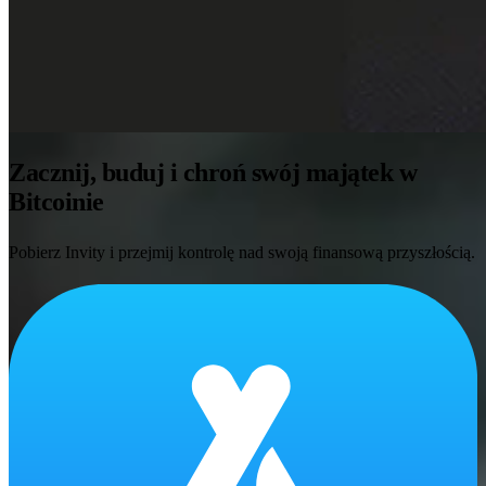
Zacznij, buduj i chroń swój majątek w
Bitcoinie
Pobierz Invity i przejmij kontrolę nad swoją finansową przyszłością.