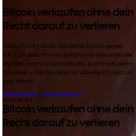
Bitcoin verkaufen ohne dein
Recht darauf zu verlieren
Verkauf Invity einen Teil deines Bitcoin gegen
EUR, CZK oder PLN und behalte die volle Kontrolle
darüber, wann du zurückkaufst. Kein Kredit, keine
Schulden — der Rückkauf ist dein Recht, niemals
eine Pflicht.
Auf die Warteliste
Team kontaktieren
PRIVATKREDIT
Bitcoin verkaufen ohne dein
Recht darauf zu verlieren