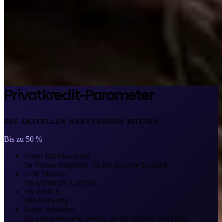
Privatkredit-Parameter
DES AKTUELLEN WERTS DEINES BITCOIN
Bis zu 50 %
Fester Rückkaufpreis
Im Voraus festgelegt, für die gesamte Laufzeit
1–36 Monate
Du wählst die Laufzeit
Ab 4.000 €
Mindestbetrag
Keine Schulden
Du zahlst nie mehr zurück, als du erhalten hast (zzgl.