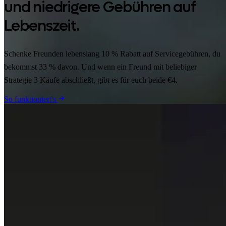
und niedrigere Gebühren auf
Lebenszeit.
Schenke Freunden lebenslang 10 % Rabatt auf Servicegebühren, du
bekommst 33 % davon. Und wenn ein Freund mit beliebiger
Strategie 3 Käufe abschließt, gibt es für euch beide €4.
So funktioniert's