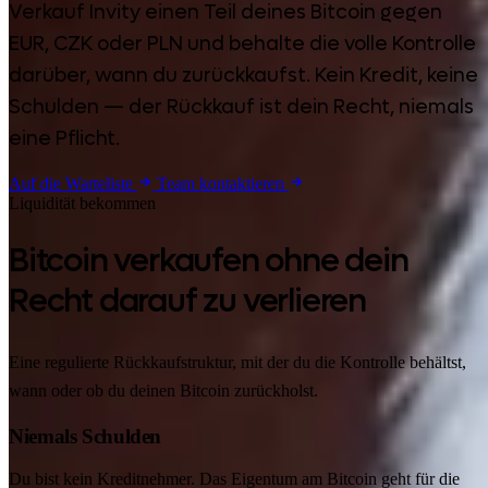
Verkauf Invity einen Teil deines Bitcoin gegen
EUR, CZK oder PLN und behalte die volle Kontrolle
darüber, wann du zurückkaufst. Kein Kredit, keine
Schulden — der Rückkauf ist dein Recht, niemals
eine Pflicht.
Auf die Warteliste
Team kontaktieren
Liquidität bekommen
Bitcoin verkaufen ohne dein
Recht darauf zu verlieren
Eine regulierte Rückkaufstruktur, mit der du die Kontrolle behältst,
wann oder ob du deinen Bitcoin zurückholst.
Niemals Schulden
Du bist kein Kreditnehmer. Das Eigentum am Bitcoin geht für die