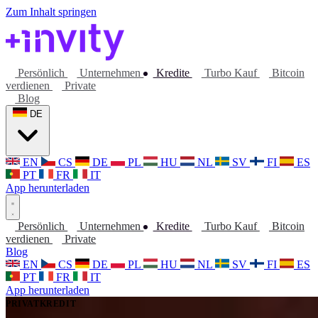
Zum Inhalt springen
Persönlich
Unternehmen
Kredite
Turbo Kauf
Bitcoin
verdienen
Private
Blog
DE
EN
CS
DE
PL
HU
NL
SV
FI
ES
PT
FR
IT
App herunterladen
Persönlich
Unternehmen
Kredite
Turbo Kauf
Bitcoin
verdienen
Private
Blog
EN
CS
DE
PL
HU
NL
SV
FI
ES
PT
FR
IT
App herunterladen
PRIVATKREDIT