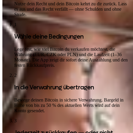
Nutze dein Recht und dein Bitcoin kehrt zu dir zurück. Lass
es aus und das Recht verfällt — ohne Schulden und ohne
Strafe.
1
Wähle deine Bedingungen
Lege fest, wie viel Bitcoin du verkaufen möchtest, die
Währung (EUR, CZK oder PLN) und die Laufzeit (1–36
Monate). Die App zeigt dir sofort deine Auszahlung und den
festen Rückkaufpreis.
2
In die Verwahrung übertragen
Bewege deinen Bitcoin in sichere Verwahrung. Bargeld in
Höhe von bis zu 50 % des aktuellen Werts wird auf dein
Konto gesendet.
3
Jederzeit zurückkaufen — oder nicht