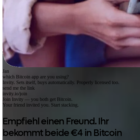
Jan
which Bitcoin app are you using?
Invity. Sets itself, buys automatically. Properly licensed too.
send me the link
invity.io/join
Join Invity — you both get Bitcoin.
Your friend invited you. Start stacking.
Empfiehl einen Freund. Ihr
bekommt beide €4 in Bitcoin