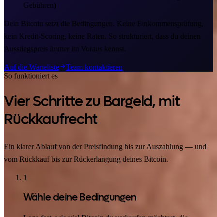
Gebühren)
Dein Bitcoin setzt die Bedingungen. Keine Einkommensprüfung,
kein Kredit-Scoring, keine Raten. So strukturiert, dass du deinen
Ausstiegspreis immer im Voraus kennst.
Auf die Warteliste
Team kontaktieren
So funktioniert es
Vier Schritte zu Bargeld, mit
Rückkaufrecht
Ein klarer Ablauf von der Preisfindung bis zur Auszahlung — und
vom Rückkauf bis zur Rückerlangung deines Bitcoin.
1
Wähle deine Bedingungen