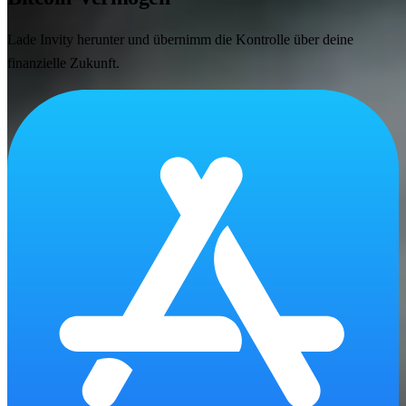
Lade Invity herunter und übernimm die Kontrolle über deine
finanzielle Zukunft.