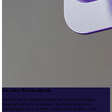
Ein fester Rückkaufpreis
Der Preis für den Rückkauf deines Bitcoin wird zu Beginn
festgelegt und bleibt unverändert. Du kennst die genauen
Bedingungen, bevor du einen einzigen Euro nimmst — kein